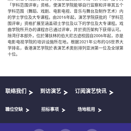
「学科范围评审」资格，使演艺学院能够自行监察和评审其五个
学科范围（舞蹈、戏剧、电影电视、音乐与舞台及制作艺术）内
的学士学位及大专课程。由2016年起，演艺学院获批的「学科范
围评审」资格扩展至涵盖硕士学位及以下的学位及大专课程。戏
曲学院所开办的课程亦已通过评审，并於资历架构下获得认可。
除湾仔本部外，位於薄扶林的伯大尼古迹校园自2006年起，亦是
电影电视学院的培训设施所在地。根据2021年公布的QS世界大
学排名，香港演艺学院於表演艺术类别排列亚洲第一位及全球第
十位。
联络我们
到访演艺
订阅演艺快讯
職位空缺
招标事项
场地租用