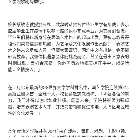
艺学院歌剧院举行。
校长蔡敏志教授於典礼上致辞时恭贺各位毕业生学有所成，表示
应届毕业生在疫情下以非一般的耐心完成学业，为其感到骄傲。
毕业生们将以新身分在表演艺术路上的起点出发，蔡敏志教授寄
语他们秉持信念和热诚，为艺坛及文化发展作出贡献：「表演艺
术之路未必尽如人意，但请大家谨记：困难中必有出路，绝不能
轻言放弃。我坚信机遇总会伴随挑战而至，甚至在最出人意表的
时刻出现；当机会来临，你必需勇敢地把它握在手中，竭尽所
能，全情投入。」
在上月公布最新的QS世界大学学科排名中，演艺学院连续第3年
高踞亚洲之首，全球十大。校长蔡敏志教授称：「凭著各位的努
力，我们才得以创出如此佳绩。展望未来，学院将继续力臻卓
越，培育表演艺术人才，并致力带领和促进本地、大湾区与区域
性的文化发展。」
本年度演艺学院共有304位来自戏曲、舞蹈、戏剧、电影电视、