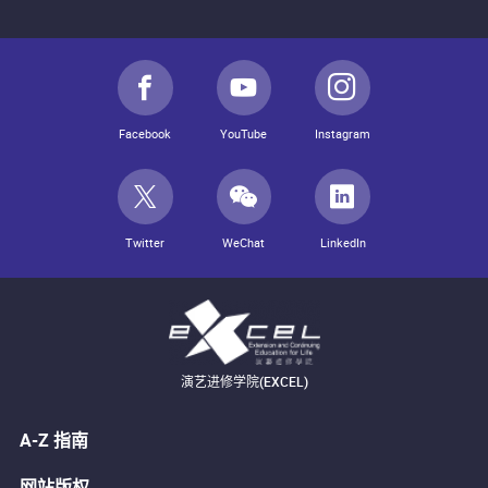
Facebook
YouTube
Instagram
Twitter
WeChat
LinkedIn
演艺进修学院(EXCEL)
A-Z 指南
网站版权