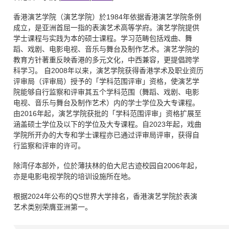
香港演艺学院（演艺学院）於1984年依据香港演艺学院条例
成立，是亚洲首屈一指的表演艺术高等学府。演艺学院提供
学士课程与实践为本的硕士课程。学习范畴包括戏曲、舞
蹈、戏剧、电影电视、音乐与舞台及制作艺术。演艺学院的
教育方针著重反映香港的多元文化，中西兼容，更提倡跨学
科学习。 自2008年以来，演艺学院获得香港学术及职业资历
评审局（评审局）授予的「学科范围评审」资格，使演艺学
院能够自行监察和评审其五个学科范围（舞蹈、戏剧、电影
电视、音乐与舞台及制作艺术）内的学士学位及大专课程。
由2016年起，演艺学院获批的「学科范围评审」资格扩展至
涵盖硕士学位及以下的学位及大专课程。自2023年起，戏曲
学院所开办的大专和学士课程亦已通过评审局评审，获得自
行监察和评审的许可。
除湾仔本部外，位於薄扶林的伯大尼古迹校园自2006年起，
亦是电影电视学院的培训设施所在地。
根据2024年公布的QS世界大学排名，香港演艺学院於表演
艺术类别荣膺亚洲第一。