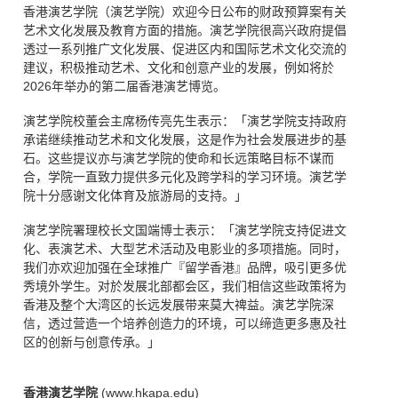
香港演艺学院（演艺学院）欢迎今日公布的财政预算案有关
艺术文化发展及教育方面的措施。演艺学院很高兴政府提倡
透过一系列推广文化发展、促进区内和国际艺术文化交流的
建议，积极推动艺术、文化和创意产业的发展，例如将於
2026年举办的第二届香港演艺博览。
演艺学院校董会主席杨传亮先生表示：「演艺学院支持政府
承诺继续推动艺术和文化发展，这是作为社会发展进步的基
石。这些提议亦与演艺学院的使命和长远策略目标不谋而
合，学院一直致力提供多元化及跨学科的学习环境。演艺学
院十分感谢文化体育及旅游局的支持。」
演艺学院署理校长文国端博士表示：「演艺学院支持促进文
化、表演艺术、大型艺术活动及电影业的多项措施。同时，
我们亦欢迎加强在全球推广『留学香港』品牌，吸引更多优
秀境外学生。对於发展北部都会区，我们相信这些政策将为
香港及整个大湾区的长远发展带来莫大禆益。演艺学院深
信，透过营造一个培养创造力的环境，可以缔造更多惠及社
区的创新与创意传𠄘。」
香港演艺学院
(
www.hkapa.edu
)