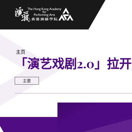
香港演艺学院
主页
「演艺戏剧2.0」拉
主要