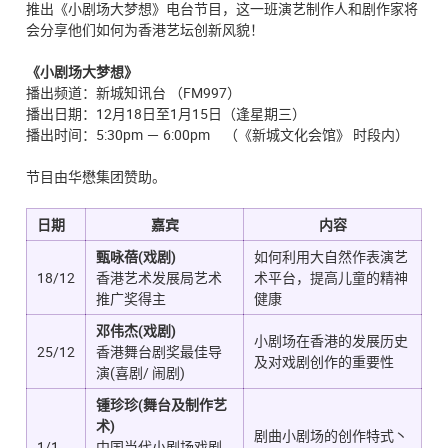
推出《小剧场大梦想》电台节目，这一班演艺制作人和剧作家将
会分享他们如何为香港艺坛创新风貌！
《小剧场大梦想》
播出频道：新城知讯台 （FM997）
播出日期：12月18日至1月15日（逢星期三）
播出时间：5:30pm － 6:00pm （《新城文化会馆》 时段内）
节目由华懋集团赞助。
日期
嘉宾
内容
甄咏蓓(戏剧)
如何利用大自然作表演艺
18/12
香港艺术发展局艺术
术平台，提高儿童的精神
推广奖得主
健康
邓伟杰(戏剧)
小剧场在香港的发展历史
25/12
香港舞台剧奖最佳导
及对戏剧创作的重要性
演(喜剧/ 闹剧)
锺珍珍(舞台及制作艺
术)
剧曲小剧场的创作特式丶
1/1
中国当代小剧场戏剧