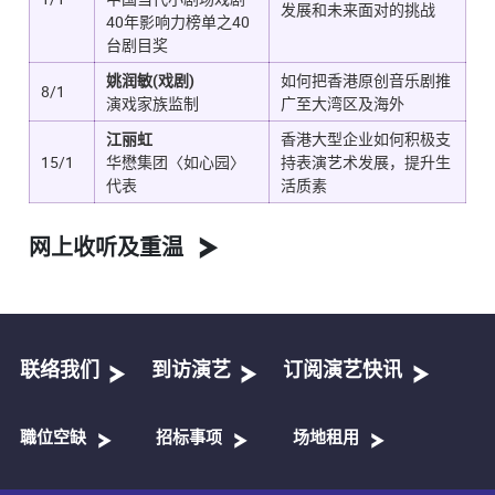
发展和未来面对的挑战
40年影响力榜单之40
台剧目奖
姚润敏(戏剧)
如何把香港原创音乐剧推
8/1
演戏家族监制
广至大湾区及海外
江丽虹
香港大型企业如何积极支
15/1
华懋集团〈如心园〉
持表演艺术发展，提升生
代表
活质素
网上收听及重温
联络我们
到访演艺
订阅演艺快讯
職位空缺
招标事项
场地租用