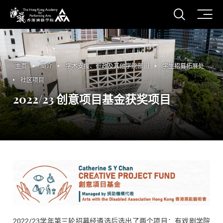
打开搜
香港演艺学院
主页
简介
学术支援、行政及其他学院部门
学生招募拓展处
社区项目
2022/23 创意项目基金获奖项目
2022/23学年第三轮招募经遴选后选出了两个项目：有
戏剧
学院