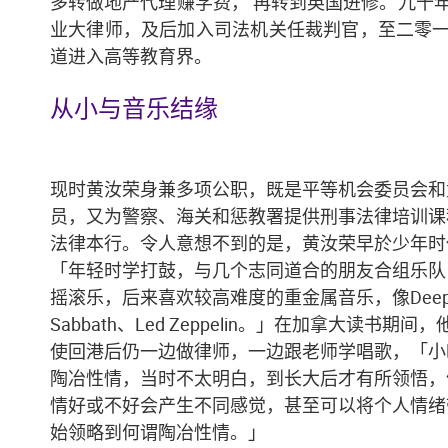
多转做地产代理赚学费， 再转到英国进修。九十
就有助香港巩
黄汝荣期望通过教育，引领年轻一代认识中国的历史、文化和发展
业大律师，及后加入司法机关任裁判官，至二零
道进入高等教育界。
从小与音乐结缘
现时黄汝荣身兼多项公职，既是平等机会委员会和
员，又为警察、海关和惩教署提供刑事法律培训课
法律本行。令人意想不到的是，黄汝荣早於少年时
「年轻时学打鼓，与几个志同道合的朋友合组乐队
摇滚乐，后来喜欢较高难度的重金属音乐，像Deep Pur
Sabbath、Led Zeppelin。」在加拿大读书期
使回港后仍一边做律师，一边跟老师学唱歌，「小
陶冶性情，当时不太明白，到长大后才有所领悟，
情好或不好会产生不同感觉，甚至可以将个人情绪
始领略到何谓陶冶性情。」