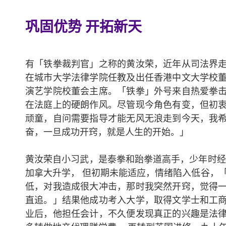
巩固优势 开拓新天
有「铁拳裁判官」之称的黄汝荣，近年从司法界
在城市大学法律学院任教及出任香港中文大学校
演艺学院校董会主席。「铁拳」外号来自热爱拳
在法庭上的硬朗作风。尽管现今角色有变，但初
顽童，自问需要指导才能无风无浪走到今天，我
奋，一旦成功开窍，就是人生的开始。」
黄汝荣自小习武，是泰拳和跆拳道高手，少年时经
加拿大升学， 但初期未能适应，情绪陷入低谷，
低，对我造成很大冲击，那时我突然开窍，觉得
直追。」结果他成功考入大学，取得文学士和工
业后，他担任会计，不久便发现真正的兴趣是法