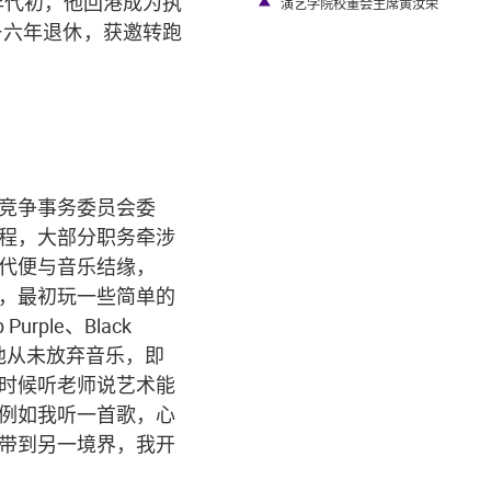
年代初，他回港成为执
现状。
演艺学院校董会主席黄汝荣
一六年退休，获邀转跑
竞争事务委员会委
程，大部分职务牵涉
代便与音乐结缘，
，最初玩一些简单的
ple、Black
间，他从未放弃音乐，即
时候听老师说艺术能
例如我听一首歌，心
带到另一境界，我开