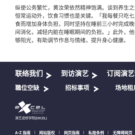
纵使公务繁忙，黄汝荣依然精神饱满。谈到养生之
恒常运动外，饮食习惯也是关键。「我每餐只吃七
食而增加身体负担，同时坚持在睡前三小时完成晚
间消化，减轻内脏在睡眠期间的负担。」此外，他
够阳光，有助调节作息与情绪，提升身心健康。
联络我们
到访演艺
订阅演艺
職位空缺
招标事项
场地租
演艺进修学院(EXCEL)
A-Z 指南
网站版权
网页指南
私隐条例
无障碍网页