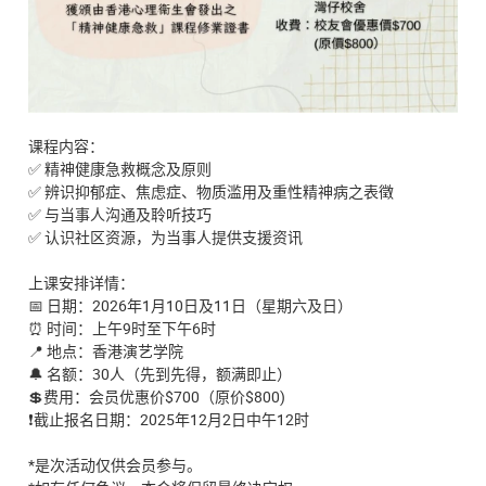
课程内容：
✅
精神健康急救概念及原则
✅
辨识抑郁症、焦虑症、物质滥用及重性精神病之表徵
✅
与当事人沟通及聆听技巧
✅
认识社区资源，为当事人提供支援资讯
上课安排详情：
📅
日期：
2026
年
1
月
10
日及
11
日（星期六及日）
⏰
时间：上午
9
时至下午
6
时
📍
地点：香港演艺学院
🔔
名额：
30
人（先到先得，额满即止）
💲
费用：会员优惠价
$700
（原价
$800)
❗️
截止报名日期：
2025
年
12
月
2
日中午
12
时
*
是次活动仅供会员参与。