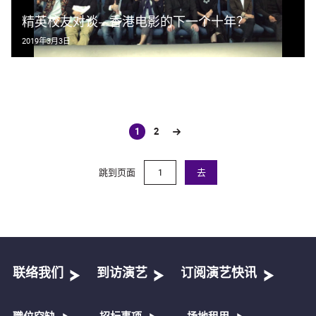
精英校友对谈—香港电影的下一个十年？
2019年3月3日
1
2
(current)
跳到页面
去
联络我们
到访演艺
订阅演艺快讯