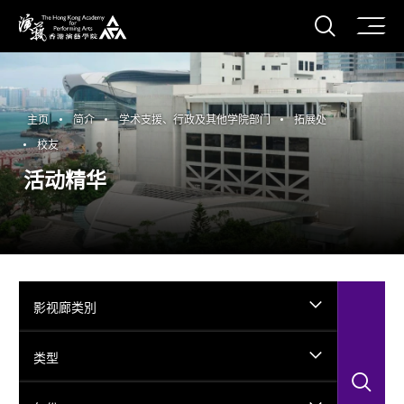
打开搜
香港演艺学院
主页
简介
学术支援、行政及其他学院部门
拓展处
校友
活动精华
影视廊类別
类型
搜