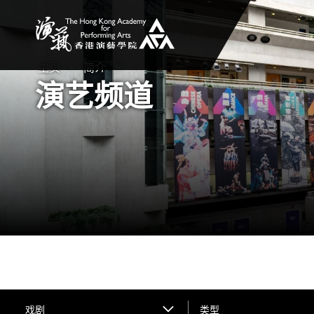
香港演艺学院
主页
简介
打开子菜单
关闭子菜单
演艺频道
戏剧
类型