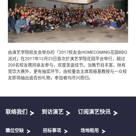
由演艺学院校友会举办的「2017校友会HOMECOMING花园BBQ
派对」在2017年12月23日首次於演艺学院花园平台举行，超过
200名校友携同亲友参与，欢度圣诞佳节。当晚节目丰富，除有
竞饮大赛外，更有抽奖环节，由校董会主席周振基教授与一众校
友即场抽出逾百份礼物，参加者均尽兴而归。
联络我们
到访演艺
订阅演艺快讯
職位空缺
招标事项
场地租用