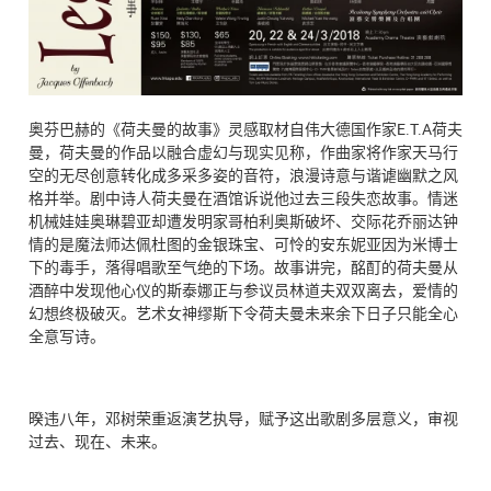
奥芬巴赫的《荷夫曼的故事》灵感取材自伟大德国作家E.T.A荷夫
曼，荷夫曼的作品以融合虚幻与现实见称，作曲家将作家天马行
空的无尽创意转化成多采多姿的音符，浪漫诗意与谐谑幽默之风
格并举。剧中诗人荷夫曼在酒馆诉说他过去三段失恋故事。情迷
机械娃娃奥琳碧亚却遭发明家哥柏利奥斯破坏、交际花乔丽达钟
情的是魔法师达佩杜图的金银珠宝、可怜的安东妮亚因为米博士
下的毒手，落得唱歌至气绝的下场。故事讲完，酩酊的荷夫曼从
酒醉中发现他心仪的斯泰娜正与参议员林道夫双双离去，爱情的
幻想终极破灭。艺术女神缪斯下令荷夫曼未来余下日子只能全心
全意写诗。
暌违八年，邓树荣重返演艺执导，赋予这出歌剧多层意义，审视
过去、现在、未来。