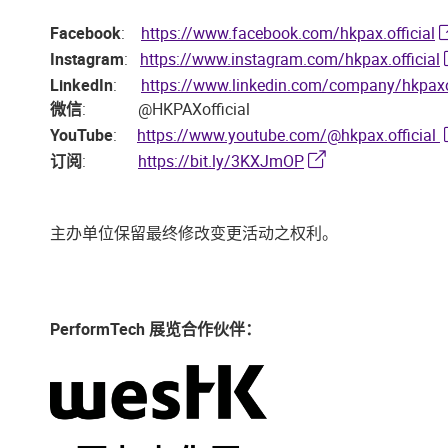
Facebook
:
https://www.facebook.com/hkpax.official
Instagram
:
https://www.instagram.com/hkpax.official
LinkedIn
:
https://www.linkedin.com/company/hkpaxo
微信
: @HKPAXofficial
YouTube
:
https://www.youtube.com/@hkpax.official
订阅
:
https://bit.ly/3KXJmOP
主办单位保留最终修改变更活动之权利。
PerformTech 展览合作伙伴：