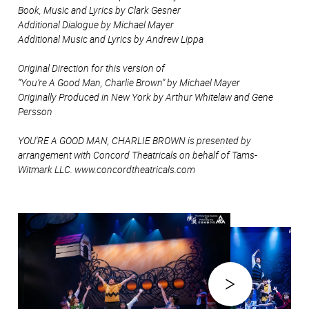
Book, Music and Lyrics by Clark Gesner
Additional Dialogue by Michael Mayer
Additional Music and Lyrics by Andrew Lippa
Original Direction for this version of
“You’re A Good Man, Charlie Brown” by Michael Mayer
Originally Produced in New York by Arthur Whitelaw and Gene
Persson
YOU'RE A GOOD MAN, CHARLIE BROWN is presented by
arrangement with Concord Theatricals on behalf of Tams-
Witmark LLC. www.concordtheatricals.com