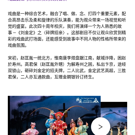
戏曲是一种综合艺术，融合了唱、做、念、打四个重要元素，配
合高昂击乐及柔和旋律的乐队演奏，能为观众带来一场视觉和听
觉的盛宴。此次四十周年校庆，我们将演绎一个为人熟悉的故
事 —《刘金定》之〈碎牌招亲〉。这部剧目不仅让观众欣赏到精
彩的戏曲武打场面，还能感受到故事中不同人物的性格所带来的
戏曲氛围。
宋初，赵匡胤一统北方，惟南唐李煜盘踞江南，献城诈降，困赵
於寿州。高君保（赵匡胤外甥）为解寿州之困，私出卞京，途经
双锁山，砸碎刘金定的招夫牌，二人比武，金定武艺高超，三胜
君保，二人亦互通款曲，互赠金鐧银铃订终生。