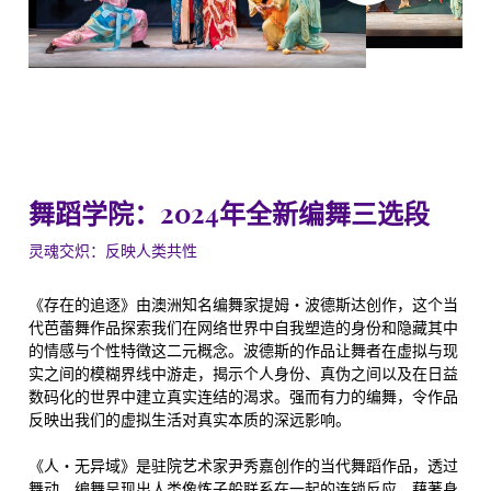
舞蹈学院：2024年全新编舞三选段
灵魂交炽：反映人类共性
《存在的追逐》由澳洲知名编舞家提姆・波德斯达创作，这个当
代芭蕾舞作品探索我们在网络世界中自我塑造的身份和隐藏其中
的情感与个性特徵这二元概念。波德斯的作品让舞者在虚拟与现
实之间的模糊界线中游走，揭示个人身份、真伪之间以及在日益
数码化的世界中建立真实连结的渴求。强而有力的编舞，令作品
反映出我们的虚拟生活对真实本质的深远影响。
《人・无异域》是驻院艺术家尹秀嘉创作的当代舞蹈作品，透过
舞动，编舞呈现出人类像炼子般联系在一起的连锁反应，藉著身