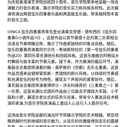
为庆祝香港演艺学院创校四十周年，音乐学院荣幸地呈献一场充
满魅力的音乐表演，展示学院的音乐实力和风格多样性。此次展
演将演出两首弦乐四重奏乐曲和两首敲击乐曲，带来独特而丰富
的音乐之旅。
IONICA 弦乐四重奏将率先登台演奏克劳德・德布西的《弦乐四
重奏G小调作品10》。这部作品以其节奏感十足的第二乐章相当
活泼且节奏明确见称，展示了作曲家独特的印象派风格。随后，
弦乐四重奏将演奏阿尔贝托・希纳斯特拉的《第一号弦乐四重奏
作品20》第四乐章充满快乐和田园风格。这首乐曲融合阿根廷乡
村舞蹈与极丰富的节奏元素。接下来，作为展演的最后环节，演
奏敲击合奏团将演奏约翰・普萨斯的《京都》击乐五重奏。这首
作品灵感来自钢琴家凯斯・贾瑞特的即兴风格，以持续的节奏感
和充满变化的拍号为特色，展现五个声部间的紧密协作。随后，
演艺敲击合奏团将演奏博伊沙・济夫科维奇的《三重奏之一》第
一乐章。这首充满仪式感的作品由三位敲击手围绕大军鼓、小手
鼓和小锣，展现古老仪式的狂热与完美，带来令人著迷且技术精
湛的表演,为音乐学院表演画上激动人心且引人入胜的句号。
这场由音乐学院呈献的演出环节将展示学院的艺术精髓，带您领
略跨越时代和地域的音乐魅力。从弦乐的优雅旋律到击乐的震撼
节奏，每一首乐曲都将为您呈现音乐的无限可能。这不仅是一场