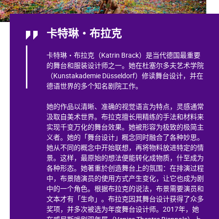
卡特琳・布拉克
卡特琳・布拉克（Katrin Brack）是当代德国最重要
的舞台和服装设计师之一。她在杜塞尔多夫艺术学院
（Kunstakademie Düsseldorf）修读舞台设计，并在
德语世界的多个知名剧院工作。
她的作品以清晰、准确的视觉语言为特点，灵感通常
汲取自美术世界。布拉克擅长用精练的手法和材料来
实现千变万化的舞台效果。她被形容为极致的极简主
义者。她的「舞台设计」概念同时融合了各种妙思。
她从不同的概念中开始联想，再将物料放进特定的情
景。这样，最原始的想法便能转化成物质，什至成为
各种形态。她著重於创造舞台上的氛围：在排演过程
中，布景随演员的使用方式产生变化，让它也成为剧
中的一个角色。根据布拉克的说法，布景需要演员和
文本才有「生命」。布拉克因其舞台设计获得了众多
奖项，并多次被选为年度舞台设计师。2017年，她