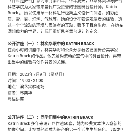
「什么是舞台」系列来到第四年，今年夏天，非常林奕华与舞台
科艺学院为大家带来当代广受赞誉的德国舞台设计师，Katrin
Brack 。 她以使用单一材料进行极简主义设计而闻名，如彩纸
屑、雪、雾、灯泡、气球等。她的设计在强调观演者的经验，透
过一个个流动的环境与表演者的互动，赋予了舞台生命。 在她充
满想像力的世界，让我们重新思考舞台设计的定义。
公开讲座（一）：林奕华眼中的 KATRIN BRACK
在两小时的讲座中，林奕华将和公众分享著名德国舞台美学家
Katrin Brack 的作品。他先解构流动於空气中的舞台设计，再带
出当中的经验与创作背景的关连。
日期：2023年7月9日（星期日）
时间：19:00 - 21:00
地点：演艺实验剧场
讲者：林奕华
粤语讲座
公开讲座（二）：同学们眼中的KATRIN BRACK
Katrin Brack 多年来设计巨作逾60套，她为经典文本注入崭新的
想像空间，让视觉经验成为舞台的另一个活生生的角色， 超越空