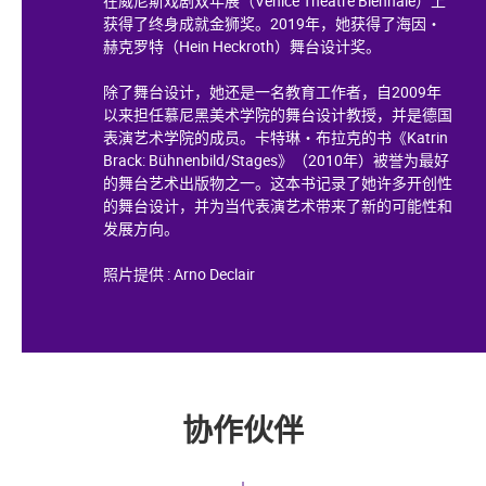
在威尼斯戏剧双年展（Venice Theatre Biennale）上
获得了终身成就金狮奖。2019年，她获得了海因・
赫克罗特（Hein Heckroth）舞台设计奖。
除了舞台设计，她还是一名教育工作者，自2009年
以来担任慕尼黑美术学院的舞台设计教授，并是德国
表演艺术学院的成员。卡特琳・布拉克的书《Katrin
Brack: Bühnenbild/Stages》（2010年）被誉为最好
的舞台艺术出版物之一。这本书记录了她许多开创性
的舞台设计，并为当代表演艺术带来了新的可能性和
发展方向。
照片提供 : Arno Declair
协作伙伴