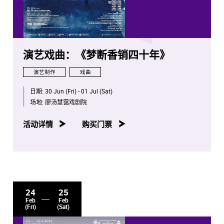
演艺戏曲：《梦断香销四十年》
演艺制作
戏曲
日期:
30 Jun (Fri) - 01 Jul (Sat)
场地:
廖汤慧霭戏剧院
活动详情
购买门票
24
25
Feb
Feb
(Fri)
(Sat)