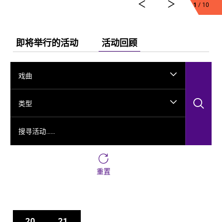
1
/ 10
舞剧《龟兹》集结了各方力量，佟睿睿担任总编导，文
史学者韩子勇担任编剧，主创团队汇集了制作人李东，
作曲家郭思达，执行编导何滔、王彭，舞美设计秦立
运，服装设计阳东霖，视觉总监王涵，编导李宏钧、魏
即将举行的活动
活动回顾
威、古力加娜提·沙塔尔、付阳雪，多媒体设计胡天骥，
灯光设计刘钊，造型设计徐彬，道具设计雷鹏等诸多国
内艺术家。舞剧以新疆艺术剧院歌舞团和新疆师范大学
戏曲
的青年舞者为班底，携手国内优秀青年舞蹈艺术家共同
出演。
搜
类型
搜寻活动……
重置
20
21