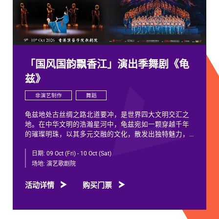
「国风国韵飘香江」演出季舞剧《龟
兹》
非演艺制作
舞蹈
龟兹地处古丝绸之路北道要冲，是世界四大文明交汇之
地。在中华文明的浩瀚星河中，龟兹宛如一颗穿越千年
的璀璨明珠，以其多元交融的文化，散发出独特魅力，
闪耀着不朽光芒。
日期:
09 Oct (Fri) - 10 Oct (Sat)
龟兹文化流淌着古往今来各族人民的印迹和血脉，从石
场地:
演艺歌剧院
窟壁画胡服供养人，到“苏幕遮”多民族律动，“你中有
我、我中有你”，成为新疆历史文化的鲜活注脚，更是中
活动详情
购买门票
华文明多元一体的生动见证。舞剧《龟兹》踏着印迹而
来，在罗什东行、玄奘西行跨时空交织中，把龟兹文化
艺术的交融流变搬上舞台。