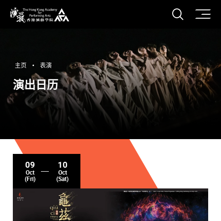
打开搜
香港演艺学院
主页
表演
演出日历
09
10
Oct
Oct
(Fri)
(Sat)