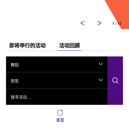
舞剧《龟兹》集结了各方力量，佟睿睿担任总编导，文
史学者韩子勇担任编剧，主创团队汇集了制作人李东，
作曲家郭思达，执行编导何滔、王彭，舞美设计秦立
1
/ 10
运，服装设计阳东霖，视觉总监王涵，编导李宏钧、魏
威、古力加娜提·沙塔尔、付阳雪，多媒体设计胡天骥，
灯光设计刘钊，造型设计徐彬，道具设计雷鹏等诸多国
内艺术家。舞剧以新疆艺术剧院歌舞团和新疆师范大学
即将举行的活动
活动回顾
的青年舞者为班底，携手国内优秀青年舞蹈艺术家共同
出演。
舞蹈
搜
类型
搜寻活动……
重置