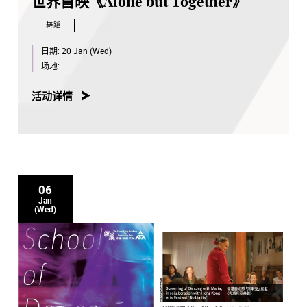
世界首映《Alone but Together》
舞蹈
日期:
20 Jan (Wed)
场地:
活动详情
06
Jan
(Wed)