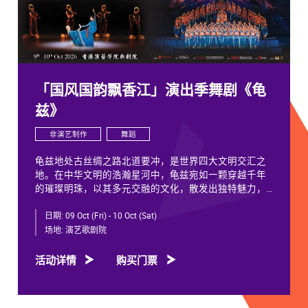
「国风国韵飘香江」演出季舞剧《龟
兹》
非演艺制作
舞蹈
龟兹地处古丝绸之路北道要冲，是世界四大文明交汇之
地。在中华文明的浩瀚星河中，龟兹宛如一颗穿越千年
的璀璨明珠，以其多元交融的文化，散发出独特魅力，
闪耀着不朽光芒。
日期:
09 Oct (Fri) - 10 Oct (Sat)
龟兹文化流淌着古往今来各族人民的印迹和血脉，从石
场地:
演艺歌剧院
窟壁画胡服供养人，到“苏幕遮”多民族律动，“你中有
我、我中有你”，成为新疆历史文化的鲜活注脚，更是中
活动详情
购买门票
华文明多元一体的生动见证。舞剧《龟兹》踏着印迹而
来，在罗什东行、玄奘西行跨时空交织中，把龟兹文化
艺术的交融流变搬上舞台。