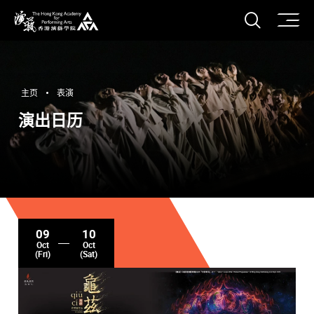
打开搜
香港演艺学院
主页
表演
演出日历
09
10
Oct
Oct
(Fri)
(Sat)