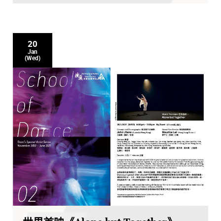
20
Jan
(Wed)