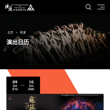
打开搜
香港演艺学院
主页
表演
演出日历
09
10
Oct
Oct
(Fri)
(Sat)