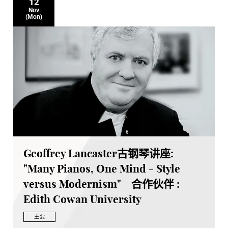
12
Nov
(Mon)
Geoffrey Lancaster古钢琴讲座:
"Many Pianos, One Mind - Style
versus Modernism" - 合作伙伴 :
Edith Cowan University
主要