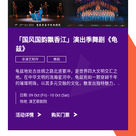
「国风国韵飘香江」演出季舞剧《龟
兹》
非演艺制作
舞蹈
龟兹地处古丝绸之路北道要冲，是世界四大文明交汇之
地。在中华文明的浩瀚星河中，龟兹宛如一颗穿越千年
的璀璨明珠，以其多元交融的文化，散发出独特魅力，
闪耀着不朽光芒。
日期:
09 Oct (Fri) - 10 Oct (Sat)
龟兹文化流淌着古往今来各族人民的印迹和血脉，从石
场地:
演艺歌剧院
窟壁画胡服供养人，到“苏幕遮”多民族律动，“你中有
我、我中有你”，成为新疆历史文化的鲜活注脚，更是中
活动详情
购买门票
华文明多元一体的生动见证。舞剧《龟兹》踏着印迹而
来，在罗什东行、玄奘西行跨时空交织中，把龟兹文化
艺术的交融流变搬上舞台。