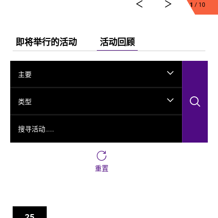
1
/ 10
舞剧《龟兹》集结了各方力量，佟睿睿担任总编导，文
史学者韩子勇担任编剧，主创团队汇集了制作人李东，
作曲家郭思达，执行编导何滔、王彭，舞美设计秦立
运，服装设计阳东霖，视觉总监王涵，编导李宏钧、魏
即将举行的活动
活动回顾
威、古力加娜提·沙塔尔、付阳雪，多媒体设计胡天骥，
灯光设计刘钊，造型设计徐彬，道具设计雷鹏等诸多国
内艺术家。舞剧以新疆艺术剧院歌舞团和新疆师范大学
主要
的青年舞者为班底，携手国内优秀青年舞蹈艺术家共同
出演。
搜
类型
搜寻活动……
重置
25