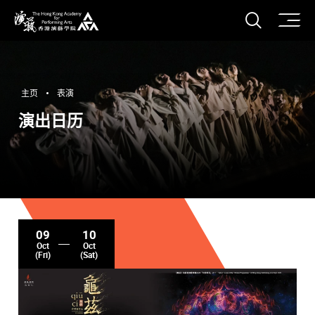
打开搜
香港演艺学院
主页
表演
演出日历
09
10
Oct
Oct
(Fri)
(Sat)