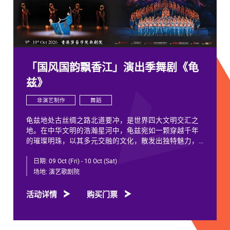
「国风国韵飘香江」演出季舞剧《龟
兹》
非演艺制作
舞蹈
龟兹地处古丝绸之路北道要冲，是世界四大文明交汇之
地。在中华文明的浩瀚星河中，龟兹宛如一颗穿越千年
的璀璨明珠，以其多元交融的文化，散发出独特魅力，
闪耀着不朽光芒。
日期:
09 Oct (Fri) - 10 Oct (Sat)
龟兹文化流淌着古往今来各族人民的印迹和血脉，从石
场地:
演艺歌剧院
窟壁画胡服供养人，到“苏幕遮”多民族律动，“你中有
我、我中有你”，成为新疆历史文化的鲜活注脚，更是中
活动详情
购买门票
华文明多元一体的生动见证。舞剧《龟兹》踏着印迹而
来，在罗什东行、玄奘西行跨时空交织中，把龟兹文化
艺术的交融流变搬上舞台。