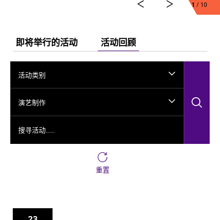
1
/ 10
舞剧《龟兹》集结了各方力量，佟睿睿担任总编导，文
史学者韩子勇担任编剧，主创团队汇集了制作人李东，
作曲家郭思达，执行编导何滔、王彭，舞美设计秦立
运，服装设计阳东霖，视觉总监王涵，编导李宏钧、魏
即将举行的活动
活动回顾
威、古力加娜提·沙塔尔、付阳雪，多媒体设计胡天骥，
灯光设计刘钊，造型设计徐彬，道具设计雷鹏等诸多国
内艺术家。舞剧以新疆艺术剧院歌舞团和新疆师范大学
活动类别
的青年舞者为班底，携手国内优秀青年舞蹈艺术家共同
出演。
搜
演艺制作
搜寻活动……
重置
23