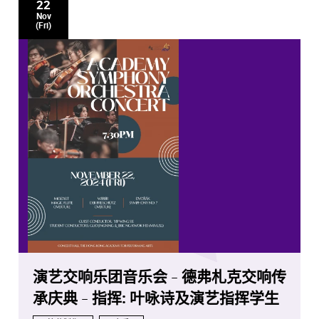
22
Nov
(Fri)
演艺交响乐团音乐会 - 德弗札克交响传
承庆典 - 指挥: 叶咏诗及演艺指挥学生