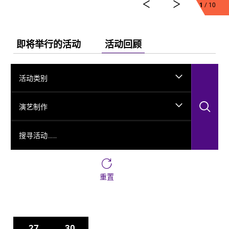
1
/ 10
舞剧《龟兹》集结了各方力量，佟睿睿担任总编导，文
史学者韩子勇担任编剧，主创团队汇集了制作人李东，
作曲家郭思达，执行编导何滔、王彭，舞美设计秦立
运，服装设计阳东霖，视觉总监王涵，编导李宏钧、魏
即将举行的活动
活动回顾
威、古力加娜提·沙塔尔、付阳雪，多媒体设计胡天骥，
灯光设计刘钊，造型设计徐彬，道具设计雷鹏等诸多国
内艺术家。舞剧以新疆艺术剧院歌舞团和新疆师范大学
活动类别
的青年舞者为班底，携手国内优秀青年舞蹈艺术家共同
出演。
搜
演艺制作
搜寻活动……
重置
27
30