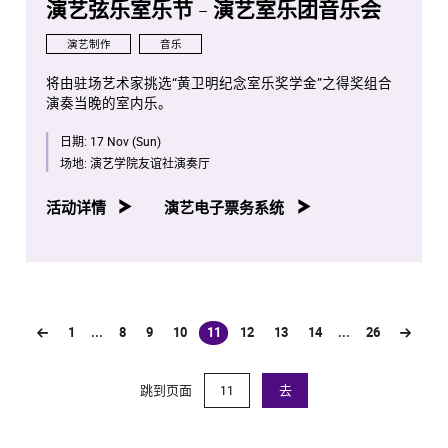
演艺弦乐室乐节 - 演艺室乐团音乐会
演艺制作
音乐
将由驻场艺术家挑选“黄卫明纪念室乐奖学金”之得奖组合
演奏当晚的室内乐。
日期:
17 Nov (Sun)
场地:
演艺学院友谊社演奏厅
活动详情
演艺电子票务系统
1
...
8
9
10
11
12
13
14
...
26
(current)
跳到页面
去