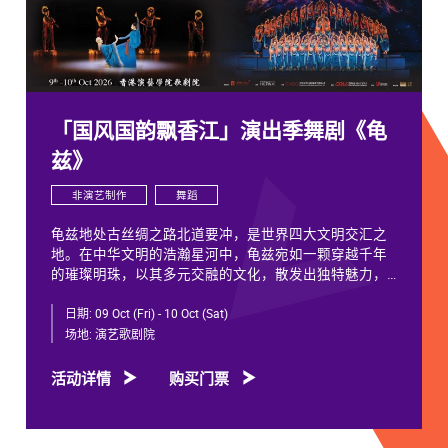
「国风国韵飘香江」演出季舞剧《龟
兹》
非演艺制作
舞蹈
龟兹地处古丝绸之路北道要冲，是世界四大文明交汇之
地。在中华文明的浩瀚星河中，龟兹宛如一颗穿越千年
的璀璨明珠，以其多元交融的文化，散发出独特魅力，
闪耀着不朽光芒。
日期:
09 Oct (Fri) - 10 Oct (Sat)
龟兹文化流淌着古往今来各族人民的印迹和血脉，从石
场地:
演艺歌剧院
窟壁画胡服供养人，到“苏幕遮”多民族律动，“你中有
我、我中有你”，成为新疆历史文化的鲜活注脚，更是中
活动详情
购买门票
华文明多元一体的生动见证。舞剧《龟兹》踏着印迹而
来，在罗什东行、玄奘西行跨时空交织中，把龟兹文化
艺术的交融流变搬上舞台。