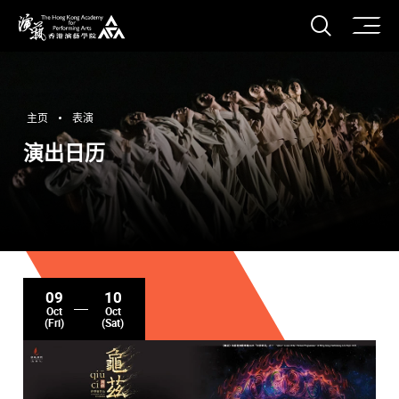
打开搜
香港演艺学院
主页
表演
演出日历
09
10
Oct
Oct
(Fri)
(Sat)