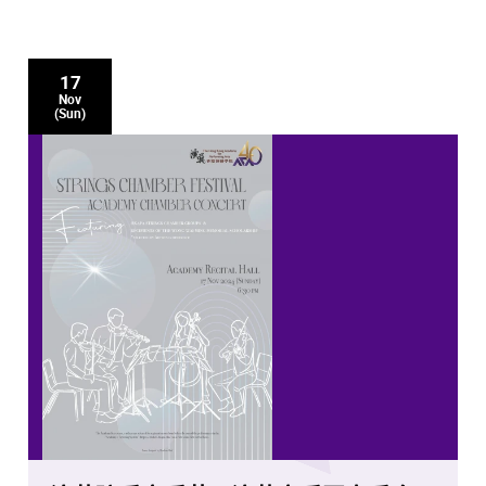
17
Nov
(Sun)