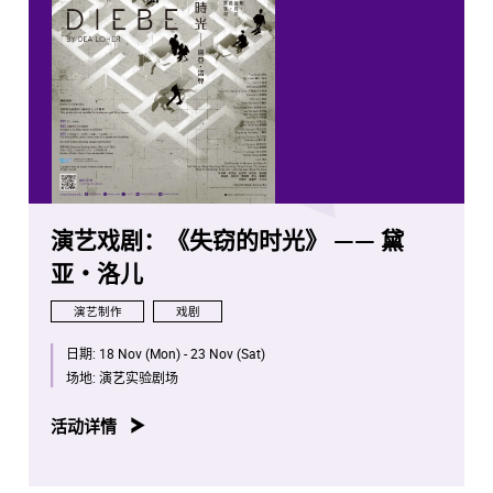
演艺戏剧：《失窃的时光》 —— 黛
亚・洛儿
演艺制作
戏剧
日期:
18 Nov (Mon) - 23 Nov (Sat)
场地:
演艺实验剧场
活动详情