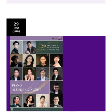
Igor Stravinsky Divertimento for Violin and Piano
Chengjin Koh Before Daybreak 孤灯挑尽
29
George Enescu Impromptu Concertant
Dec
(Sun)
Franz Schubert Fantasie in C Major, D.934