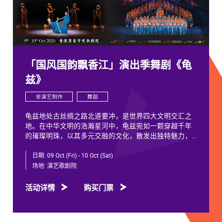
「国风国韵飘香江」演出季舞剧《龟
兹》
非演艺制作
舞蹈
龟兹地处古丝绸之路北道要冲，是世界四大文明交汇之
地。在中华文明的浩瀚星河中，龟兹宛如一颗穿越千年
的璀璨明珠，以其多元交融的文化，散发出独特魅力，
闪耀着不朽光芒。
日期:
09 Oct (Fri) - 10 Oct (Sat)
龟兹文化流淌着古往今来各族人民的印迹和血脉，从石
场地:
演艺歌剧院
窟壁画胡服供养人，到“苏幕遮”多民族律动，“你中有
我、我中有你”，成为新疆历史文化的鲜活注脚，更是中
活动详情
购买门票
华文明多元一体的生动见证。舞剧《龟兹》踏着印迹而
来，在罗什东行、玄奘西行跨时空交织中，把龟兹文化
艺术的交融流变搬上舞台。