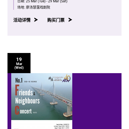
日期:
25 Mar (Tue) - 29 Mar (Sat)
场地:
廖汤慧霭戏剧院
活动详情
购买门票
19
Mar
(Wed)