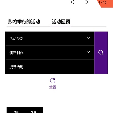
1
/ 10
舞剧《龟兹》集结了各方力量，佟睿睿担任总编导，文
史学者韩子勇担任编剧，主创团队汇集了制作人李东，
作曲家郭思达，执行编导何滔、王彭，舞美设计秦立
运，服装设计阳东霖，视觉总监王涵，编导李宏钧、魏
即将举行的活动
活动回顾
威、古力加娜提·沙塔尔、付阳雪，多媒体设计胡天骥，
灯光设计刘钊，造型设计徐彬，道具设计雷鹏等诸多国
内艺术家。舞剧以新疆艺术剧院歌舞团和新疆师范大学
活动类别
的青年舞者为班底，携手国内优秀青年舞蹈艺术家共同
出演。
搜
演艺制作
搜寻活动……
重置
25
29