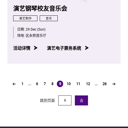
演艺钢琴校友音乐会
演艺制作
音乐
日期:
29 Dec (Sun)
场地:
区永熙音乐厅
活动详情
演艺电子票务系统
1
...
6
7
8
9
10
11
12
...
26
(current)
跳到页面
去