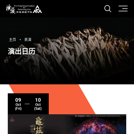
打开搜
香港演艺学院
主页
表演
演出日历
09
10
Oct
Oct
(Fri)
(Sat)