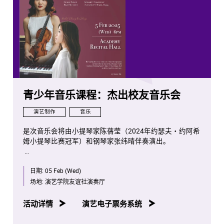
青少年音乐课程：杰出校友音乐会
演艺制作
音乐
是次音乐会将由小提琴家陈蒨莹（2024年约瑟夫・约阿希
姆小提琴比赛冠军）和钢琴家张纬晴伴奏演出。
"Fantasia”
日期:
05 Feb (Wed)
George Telemann Violin Fantasia No. 9 in B minor
场地:
演艺学院友谊社演奏厅
Eugène Ysaÿe Sonata for Solo Violin No.1 in G
活动详情
演艺电子票务系统
minor