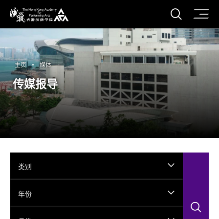
打开搜
香港演艺学院
主页
媒体
传媒报导
类别
年份
搜