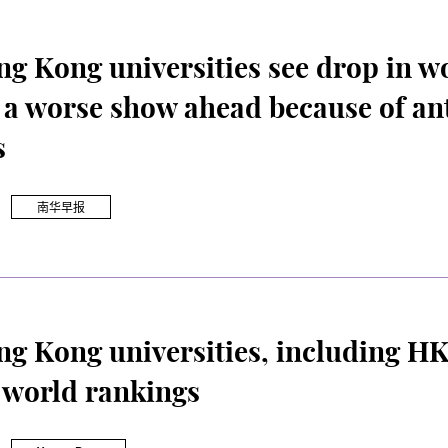
g Kong universities see drop in wo
f a worse show ahead because of a
s
南华早报
g Kong universities, including HK
 world rankings