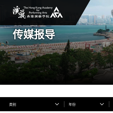
香港演艺学院
主页
媒体
打开子菜单
关闭子菜单
传媒报导
类别
年份