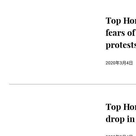
Top Hon
fears o
protest
2020年3月4日
Top Hon
drop in