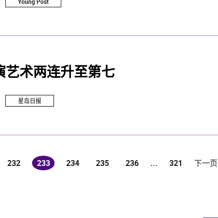
Young Post
演艺术两连升至第七
星岛日报
232
233
234
235
236
...
321
下一页
(current)