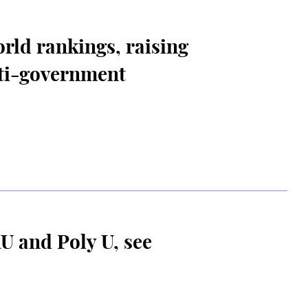
rld rankings, raising
nti-government
U and Poly U, see