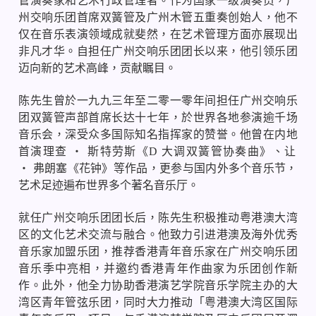
管演奏家和艺术行政管理者。作为国家一级演奏员，广
州交响乐团首席双簧管及广州木管五重奏创始人，他不
仅在音乐表演领域成就斐然，在艺术管理方面亦展现出
非凡才华。自担任广州交响乐团团长以来，他引领乐团
迈向新的艺术高峰，贡献瞩目。
陈先生曾於一九九三年至二零一零年间担任广州交响乐
团双簧管声部首席长达十七年，於世界各地参演逾千场
音乐会，深受众多国际知名指挥家的赞誉。他曾在内地
首演理查
・
斯特劳斯《
D
大调双簧管协奏曲》、让
・
弗朗塞《花钟》等作品，更参与国内外多个音乐节，
艺术足迹遍布世界多个著名音乐厅。
就任广州交响乐团团长后，陈先生积极推动粤港澳大湾
区的文化艺术交流与融合。他致力引进港澳及海外优秀
音乐家加盟乐团，推荐香港青年音乐家在广州交响乐团
音乐季中亮相，并邀约香港青年作曲家为乐团创作新
作。此外，他全力协助香港演艺学院音乐学院主办的大
湾区青年管弦乐团，同时大力推动「粤港澳大湾区国际