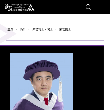
打开搜
香港演艺学院
主页
简介
荣誉博士 / 院士
荣誉院士