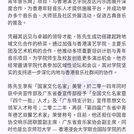
青年音乐周」项目，与香港演艺学院及区内乐团展开深
度合作，为香港年轻音乐人才提供施展平台，并成功举
办多个音乐会、大师班及社区外展活动，促进古典音乐
的普及。
凭藉其远见与卓越的领导才能，陈先生成功搭建起跨地
域文化合作的桥梁。通过加强与香港演艺学院、主要乐
团及艺术机构的合作，他推动多项重要培训计划与青年
音乐项目，为学院师生及校友创造更多演出机会。他亦
经常邀请学院代表参加区域性论坛和会议，其对学院坚
实的支持进一步深化内地与香港音乐社群间的协作。
陈先生享有「国家文化名家」美誉，於二零一四年同时
获中央宣传部及广东省委宣传部授予「全国文化名家暨
『四个一批』人才」及「广东特支计划」宣传思想文化
领军人才称号；二零二二年，再获「第四届广东省中青
年德艺双馨艺术家」荣誉称号。目前，他还担任中国音
协交响乐团联盟副主席、广东省音乐家协会副主席，同
时也是北京师范大学
—
香港浸会大学联合国际学院的杰