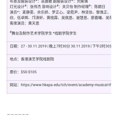
布景及服装设计
：巫嘉敏 副服装设计
：刘紫蒨
#
#
#
灯光设计
：张伟杰 音响设计
：关贝怡 制作经理
：陈朗日
演员*：麦静雯、佘乐妍、罗正心、梁菀尹、林坚信、黎逸正、陈
欣、伍卓辉、邝涣轩、黄晓霖、吴佩恩、谢慧思、廖嘉曦、吴荣燊
客席演员：黄天恩
#
舞台及制作艺术学院学生 *戏剧学院学生
日期：27 - 30.11.2019 | 晚上7时30分 30.11.2019 | 下午2时30分
地点：香港演艺学院戏剧院
票价：$50-$105
网站：https://www.hkapa.edu/tch/event/academy-musical-the-w
－－－－－－