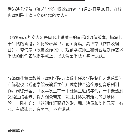
香港演艺学院（演艺学院）将於2019年11月27日至30日，在校
内戏剧院上演《穿Kenzo的女人》。
《穿Kenzo的女人》是同名小说唯一的音乐剧改编版本，描写七
十年代的香港，如何经济起飞，花团锦簇。高世章（作曲及编
曲）、岑伟宗（改编及作词）、戏剧学院师生和舞台及制作艺术
学院的制作团队携手献上，以志演艺学院35周年之庆。
导演司徒慧焯教授（戏剧学院导演系主任及学院制作艺术总监）
和陈淑仪（戏剧学院表演系主任）诚意推介这个原创音乐剧制
作。司徒形容：「故事发生在一个既远且近的年代，一个既熟悉
又陌生的香港，将为观众带来一次既开怀又有活力的剧场体
验。」陈补充：「这制作汇聚好的歌、舞、演员和创作元素，有
心、有感染力、有朝气，不容错过。」
故事简介