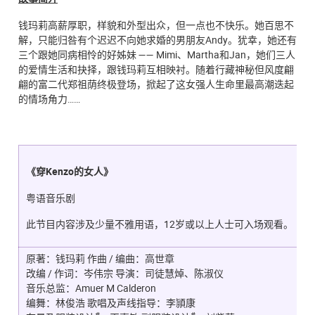
钱玛莉高薪厚职，样貌和外型出众，但一点也不快乐。她百思不
解，只能归咎有个迟迟不向她求婚的男朋友Andy。犹幸，她还有
三个跟她同病相怜的好姊妹 —— Mimi、Martha和Jan，她们三人
的爱情生活和抉择，跟钱玛莉互相映衬。随着行藏神秘但风度翩
翩的富二代郑祖荫终极登场，掀起了这女强人生命里最高潮迭起
的情场角力……
《穿
Kenzo
的女人
》
粤语音乐剧
此节目内容涉及少量不雅用语，12岁或以上人士可入场观看。
原著：钱玛莉 作曲 / 编曲：高世章
改编 / 作词：岑伟宗 导演：司徒慧焯、陈淑仪
音乐总监：Amuer M Calderon
编舞：林俊浩 歌唱及声线指导：李頴康
#
#