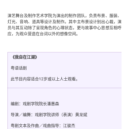
演艺舞台及制作艺术学院为演出的制作团队，负责布景、服装、
灯光、音响、道具等设计及制作。其中主布景设计别出心裁，演
员与其互动除了呈现角色的心理状态，更与故事中心思想互相呼
应，为观众营造在台词以外的想像空间。
《我自在江湖》
粤语话剧
此节目内容适合12岁或以上人士观看。
编剧：戏剧学院院长潘惠森
导演／编舞：戏剧学院讲师（表演）黄龙斌
粤剧文本及作曲／戏曲指导：江骏杰