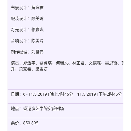
布景设计：黄逸君
服装设计：顾美玲
灯光设计：赖嘉琪
音响设计：陈美玲
制作经理：刘世伟
演员：郑淦丰、蔡蕙琪、何瑞文、林芷君、文恺霖、吴思衡、苏志
升、梁家铭、梁雪妍
日期：6 - 11.5.2019 | 晚上7时45分 11.5.2019 | 下午2时45分
地点：香港演艺学院实验剧场
票价：$50-$95