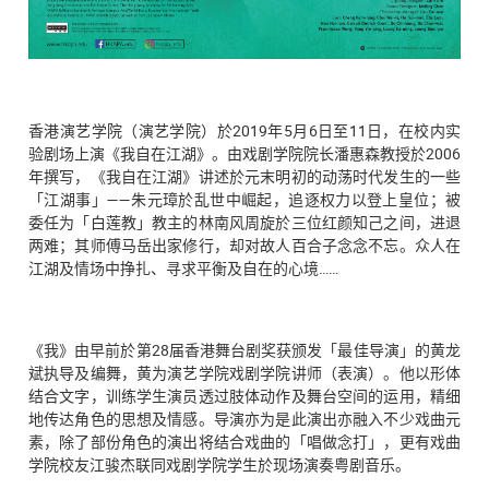
香港演艺学院（演艺学院）於2019年5月6日至11日，在校内实
验剧场上演《我自在江湖》。由戏剧学院院长潘惠森教授於2006
年撰写，《我自在江湖》讲述於元末明初的动荡时代发生的一些
「江湖事」——朱元璋於乱世中崛起，追逐权力以登上皇位；被
委任为「白莲教」教主的林南风周旋於三位红颜知己之间，进退
两难；其师傅马岳出家修行，却对故人百合子念念不忘。众人在
江湖及情场中挣扎、寻求平衡及自在的心境……
《我》由早前於第28届香港舞台剧奖获颁发「最佳导演」的黄龙
斌执导及编舞，黄为演艺学院戏剧学院讲师（表演）。他以形体
结合文字，训练学生演员透过肢体动作及舞台空间的运用，精细
地传达角色的思想及情感。导演亦为是此演出亦融入不少戏曲元
素，除了部份角色的演出将结合戏曲的「唱做念打」，更有戏曲
学院校友江骏杰联同戏剧学院学生於现场演奏粤剧音乐。