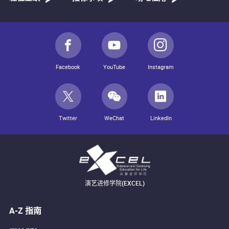
Facebook
YouTube
Instagram
Twitter
WeChat
LinkedIn
演艺进修学院(EXCEL)
A-Z 指南