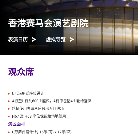
香港赛马会演艺剧院
表演日历
虚拟导览
观众席
U形沿斜式座位设计
A行至H行共600个座位，A行中包括4个轮椅座位
轮椅使用者请从后台出入口进场
H67 及 H68 座位保留给场地使用
演区面积
U形舞台设计: 约 16米(阔) x 17米(深)