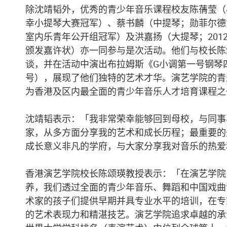
除沈靖韬外，优秀的青少年音乐课程校友陈蒨莹（小
幸小提琴大赛冠军）、蔡书麟（中提琴；勋菲尔德
室内乐青年公开组冠军）及洪嘉扬（大提琴；201
颁发嘉许状）亦一同参与是次活动。他们与校长陈
谈，并在活动中演出布拉姆斯《G小调第一号钢琴四
号），展现了他们独特的艺术才华。演艺学院的青
为香港及区内最全面的青少年音乐人才培育课程之
沈靖韬表示：「我非常荣幸能够回到母校，与同事
家，从多方面分享我的艺术和成长历程；最重要的
成长意义非凡的学府，与大家分享我对音乐的热爱
香港演艺学院校长陈颂瑛教授表示：「在演艺学院
养，我们透过全面的青少年音乐、舞蹈和中国戏曲
术家的孩子们提供早期并具专业水平的培训，在专
的艺术表现力和精湛技艺。演艺学院追求卓越的承诺