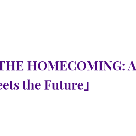
 HOMECOMING: ARI
eets the Future」