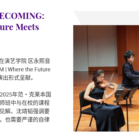
COMING:
ure Meets
午在演艺学院 区永熙音
Where the Future
现场演出形式呈献。
025年范・克莱本国
师班中与在校的课程
见解。沈靖韬强调要
，也需要严谨的自律