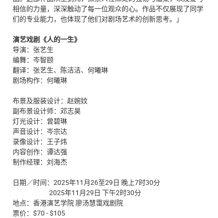
相信的力量，深深触动了每一位观众的心。作品不仅展现了同学
们的专业能力，也体现了他们对剧场艺术的创新思考。」
演艺戏剧《人的一生》
导演：张艺生
编舞：岑智颐
翻译：张艺生、陈洁洁、何曦琳
剧场构作：何曦琳
布景及服装设计：赵婉妏
副布景设计师：邓志昊
灯光设计：曾碧琳
声音设计：岑宗达
录像设计：王子炜
内容创作：谭达强
制作经理：刘海杰
日期／时间：2025年11月26至29日 晚上7时30分
2025年11月29日 下午2时30分
地点：香港演艺学院 廖汤慧霭戏剧院
票价：$70 - $105