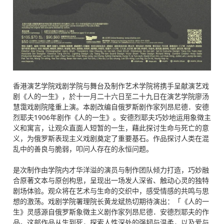
香港演艺学院戏剧学院与舞台及制作艺术学院将携手呈献演艺戏
剧《人的一生》，於十一月二十六日至二十九日在演艺学院廖汤
慧霭戏剧院隆重上演。本剧改编自俄罗斯剧作家列昂尼德．安德
烈耶夫1906年剧作《人的一生》。安德烈耶夫巧妙地运用象徵主
义和寓言，让观众直面人短暂的一生，藉此探讨生命与死亡的意
义，为俄罗斯表现主义戏剧奠定了重要基石。作品探讨人类在混
乱中的善良与脆弱，叩问人存在的永恒问题。
是次制作由学院内才华洋溢的演员与制作团队倾力打造，巧妙融
合原著文本与原创构思，呈现出一场发人深省、触动心灵的独特
剧场体验。观众将在艺术与生命的交织中，感受情感的共鸣与思
想的激荡。戏剧学院署理院长黄龙斌热切期待演出：「《人的一
生》灵感源自俄罗斯象徵主义剧作家列昂尼德．安德烈耶夫的作
品。这部作品从生到死，探索人性深处的强韧与温柔，以及爱与