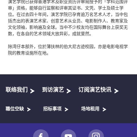
演艺学院已获得香港学术及职业资历评审局授予的「学科范围评
审」资格，能够自行监察和评审其证书、文凭、学士及硕士学
位。在过去四十年间，演艺学院已孕育逾万名艺术人才，当中包
括杰出的表演艺术家、创意艺术从业员、电影制作人、教育家及
文化领袖，影响遍及全球。当中不少校友均在国际舞台上获奖无
数，在各自的艺术领域大放异彩，成就斐然。
除湾仔本部外，位於薄扶林的伯大尼古迹校园，亦是电影电视学
院的教育设施所在地。
联络我们
到访演艺
订阅演艺快讯
職位空缺
招标事项
场地租用