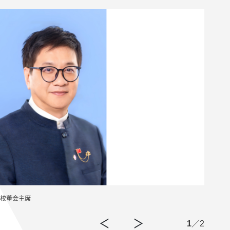
校董会主席
香港
1
／2