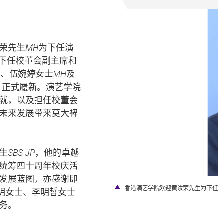
荣先生
MH
为下任演
下任校董会副主席和
士、伍婉婷女士
MH
及
1日正式履新。演艺学院
就，以及担任校董会
未来发展带来莫大裨
生
SBS JP
，他的卓越
统筹四十周年校庆活
发展蓝图，亦感谢即
香港演艺学院欢迎黄汝荣先生为下任
明女士、李明哲女士
务。