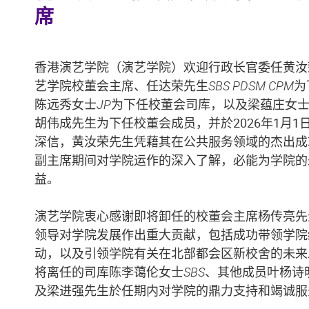
席
香港演艺学院（演艺学院）欢迎行政长官委任黄汝
艺学院校董会主席、任达荣先生
SBS PDSM CPM
为
陈远秀女士
JP
为下任校董会司库，以及梁蕴庄女
胡伟成先生为下任校董会成员，并於2026年1月
深信，黄汝荣先生凭藉其在公共服务领域的杰出成
副主席期间对学院运作的深入了解，必能为学院的
益。
演艺学院衷心感谢即将卸任的校董会主席杨传亮先
领导对学院发展作出重大贡献，包括成功带领学院
动，以及引领学院有关在北部都会区新校舍的未来
香港演艺学院
将离任的司库陈李蔼伦女士
SBS
、其他成员叶杨诗
及梁进强先生於任期内对学院的鼎力支持和竭诚服