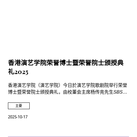
香港演艺学院荣誉博士暨荣誉院士颁授典
礼2025
香港演艺学院（演艺学院）今日於演艺学院歌剧院举行荣誉
博士暨荣誉院士颁授典礼，由校董会主席杨传亮先生
SBS
JP
主礼并颁授荣誉博士及荣誉院士衔予五位社会杰出人士，
以表彰他们在文化发展和表演艺术方面的成就及对演艺学院
主要
发展的贡献。杨传亮先生及校长陈颂瑛教授衷心感谢各荣誉
2025-10-17
博士和荣誉院士对演艺学院的鼎力支持。