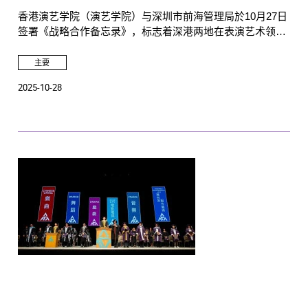
香港演艺学院（演艺学院）与深圳市前海管理局於10月27日
签署《战略合作备忘录》，标志着深港两地在表演艺术领域
搭建起新的交流合作桥梁。双方将在现有合作基础上，依托
各自资源，建立常态化演出合作机制、构建艺术人才协同培
主要
养平台，为两地艺术资源整合、人才培养及行业发展注入新
2025-10-28
动能。