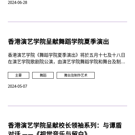
2024-06-28
香港演艺学院校董会尊重蔡教授的决定，并感谢蔡教授过去
带领香港演艺学院成为亚洲最出色的演艺学府的努力。蔡教
授服务香港演艺学院28年，工作投入，积极推动中西文化教
育的发展，深受尊重。
校董会将成立小组开展全球招聘下一任校长的工作。
香港演艺学院呈献舞蹈学院夏季演出
香港演艺学院《舞蹈学院夏季演出》将於五月十七及十八日
在演艺学院歌剧院公演，由演艺学院舞蹈学院和舞台及制作
艺术学院携手为观众带来一场集芭蕾舞、中国舞及现代舞的
舞蹈盛宴。
主要
舞蹈
舞台及制作艺术
2024-05-07
香港演艺学院呈献校长领袖系列：与谭盾
对话 ——《视觉音乐与留白》