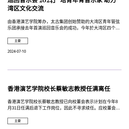
巡回音乐会 2024」 培育年青音乐家 助力
湾区文化交流
由香港演艺学院筹办，太古集团创始赞助的大湾区青年管弦
乐团承接去年首演巡回音乐会的成功，今年於大湾区四个城
市举办一连四场演出。今年巡回音乐会主题为《火舞龙
情》，继续推动大湾区艺术文化交流及人才发展，汇聚来自
主要
香港、澳门、广州、深圳四地93名16至24岁的年轻乐手，进
2024-07-10
行为期11天的培训，及参与四场巡回音乐会。
香港演艺学院校长蔡敏志教授任满离任
香港演艺学院校长蔡敏志教授已向校董会表示计划在今年8
月31日任满后退下工作岗位，因此不寻求续任。应校董会的
邀请，蔡教授同意短期留任至本年12月31日，以协助顺利交
接工作。
主要