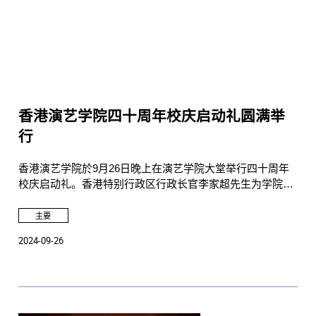
香港演艺学院四十周年校庆启动礼圆满举
行
香港演艺学院於9月26日晚上在演艺学院大堂举行四十周年
校庆启动礼。香港特别行政区行政长官李家超先生为学院送
上祝贺影片。典礼由香港特别行政区文化体育及旅游局局长
杨润雄先生、中央政府驻港联络办宣文部副部长林枬先生、
主要
香港演艺学院校董会主席杨传亮先生及香港演艺学院校长蔡
2024-09-26
敏志教授担任主礼嘉宾。