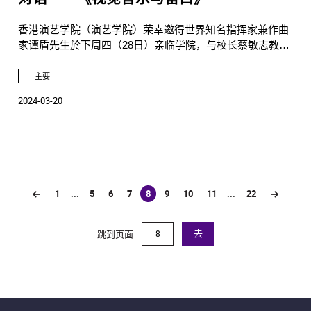
香港演艺学院（演艺学院）荣幸邀得世界知名指挥家兼作曲
家谭盾先生於下周四（28日）亲临学院，与校长蔡敏志教授
对谈，就艺术和领导范畴作分享。
主要
2024-03-20
1
...
5
6
7
8
9
10
11
...
22
(current)
跳到页面
去