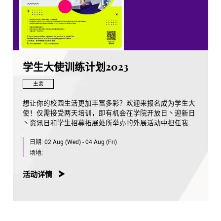
学生大使训练计划2023
主要
想让你的校园生活更加丰富多彩？欢迎来报名成为学生大
使！仅需接受两天培训，即有机会在学院开放日丶迎新日
丶资讯日和学生招募拓展处所举办的外展活动中担任我们
的学生大使，介绍校园特色，让更多人明白演艺学院培育
日期:
02 Aug (Wed) - 04 Aug (Fri)
表演艺术人才的方式！
场地:
这是一个难得的机会去认识其他学院同学和提升自己的领
导能力，欢迎各学院同学踊跃报名！
活动详情