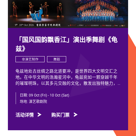
「国风国韵飘香江」演出季舞剧《龟
兹》
非演艺制作
舞蹈
龟兹地处古丝绸之路北道要冲，是世界四大文明交汇之
地。在中华文明的浩瀚星河中，龟兹宛如一颗穿越千年
的璀璨明珠，以其多元交融的文化，散发出独特魅力，
闪耀着不朽光芒。
日期:
09 Oct (Fri) - 10 Oct (Sat)
龟兹文化流淌着古往今来各族人民的印迹和血脉，从石
场地:
演艺歌剧院
窟壁画胡服供养人，到“苏幕遮”多民族律动，“你中有
我、我中有你”，成为新疆历史文化的鲜活注脚，更是中
活动详情
购买门票
华文明多元一体的生动见证。舞剧《龟兹》踏着印迹而
来，在罗什东行、玄奘西行跨时空交织中，把龟兹文化
艺术的交融流变搬上舞台。