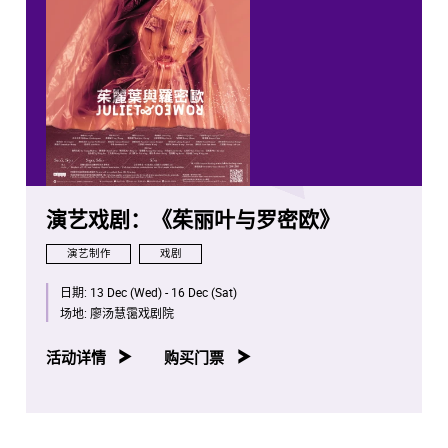
BERNARDA ALBA
Words and Music by MICHAEL JOHN LaCHIUSA
Based on the play "The House of Bernarda Alba" by
Federico García Lorca
BERNARDA ALBA is presented by arrangement with
Concord Theatricals. www.concordtheatricals.com
BERNARDA ALBA was originally produced by Lincoln
Center Theater, New York City, 2006
演艺戏剧：《茱丽叶与罗密欧》
演艺制作
戏剧
日期:
13 Dec (Wed) - 16 Dec (Sat)
场地:
廖汤慧霭戏剧院
活动详情
购买门票