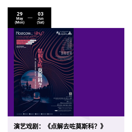
29
03
May
Jun
(Mon)
(Sat)
演艺戏剧：《点解去咗莫斯科？》