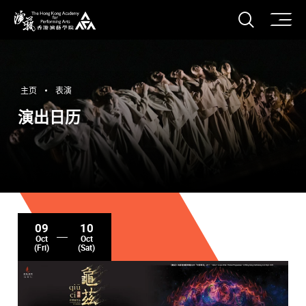
打开搜
香港演艺学院
主页
表演
演出日历
09
10
Oct
Oct
(Fri)
(Sat)