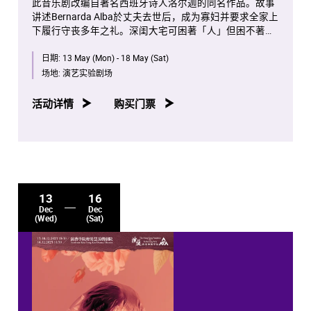
此音乐剧改编自著名西班牙诗人洛尔迦的同名作品。故事
讲述Bernarda Alba於丈夫去世后，成为寡妇并要求全家上
下履行守丧多年之礼。深闺大宅可困著「人」但困不著人
的「心」，各人想尽辨法摆脱围困之际，大女儿被村内最
日期:
13 May (Mon) - 18 May (Sat)
有魅力的单身男士提亲，成为各人欲望膨胀的助力。面对
著重门深锁的权力围墙；欲望与权力的对抗，把各人推至
场地:
演艺实验剧场
崩溃的沸点，最终酿成悲剧。
活动详情
购买门票
文本、音乐及歌词：
Michael John LaChiusa
导演
：邵美君
音乐总监
：罗健邦
文本翻译、歌唱及声线指导
：李頴康
编舞
：林薇薇
粤语填词
：钟志荣
13
16
布景设计
：王紫霞
Dec
Dec
服装设计
：孙咏君
(Wed)
(Sat)
灯光设计
：郑礼钊
音响设计及音乐总监助理
：谭柏烜
制作经理
：甄颖贤
演员
：陈家恩、程晓敏、曾倩、叶澍欣、余子颖、郑旨
希、钱颖嘉、李美蒑、曾泳鑫、蔡雪儿、黄诗咏、姚乐慧