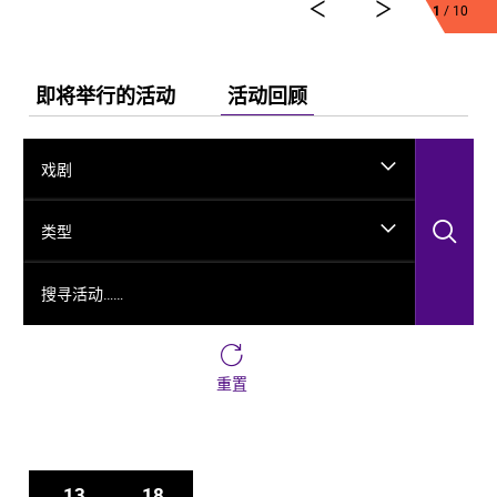
1
/ 10
舞剧《龟兹》集结了各方力量，佟睿睿担任总编导，文
史学者韩子勇担任编剧，主创团队汇集了制作人李东，
作曲家郭思达，执行编导何滔、王彭，舞美设计秦立
运，服装设计阳东霖，视觉总监王涵，编导李宏钧、魏
即将举行的活动
活动回顾
威、古力加娜提·沙塔尔、付阳雪，多媒体设计胡天骥，
灯光设计刘钊，造型设计徐彬，道具设计雷鹏等诸多国
内艺术家。舞剧以新疆艺术剧院歌舞团和新疆师范大学
戏剧
的青年舞者为班底，携手国内优秀青年舞蹈艺术家共同
出演。
搜
类型
搜寻活动……
重置
13
18