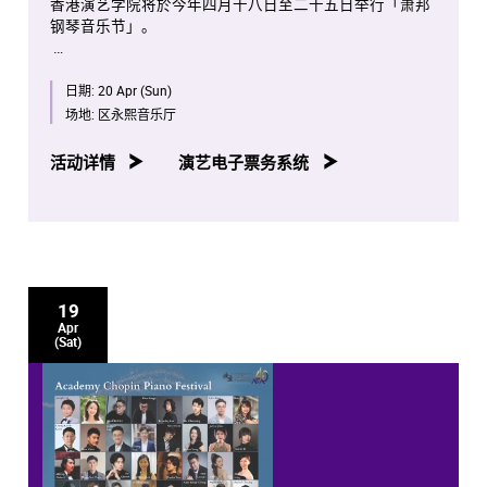
香港演艺学院将於今年四月十八日至二十五日举行「萧邦
钢琴音乐节」。
是次项目将会是全球首次将全部萧邦钢琴独奏作品按照作
日期:
20 Apr (Sun)
品编号年序，并由演艺学院钢琴系老师、学生及校友携手
演出。
场地:
区永熙音乐厅
八场音乐会亦将於香港电台第四台容后播放。
活动详情
演艺电子票务系统
19
Apr
(Sat)