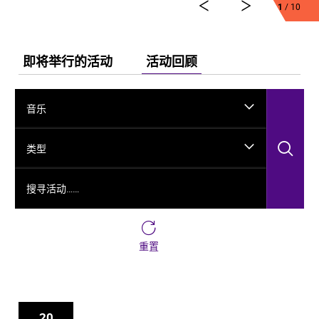
1
/ 10
舞剧《龟兹》集结了各方力量，佟睿睿担任总编导，文
史学者韩子勇担任编剧，主创团队汇集了制作人李东，
作曲家郭思达，执行编导何滔、王彭，舞美设计秦立
运，服装设计阳东霖，视觉总监王涵，编导李宏钧、魏
即将举行的活动
活动回顾
威、古力加娜提·沙塔尔、付阳雪，多媒体设计胡天骥，
灯光设计刘钊，造型设计徐彬，道具设计雷鹏等诸多国
内艺术家。舞剧以新疆艺术剧院歌舞团和新疆师范大学
音乐
的青年舞者为班底，携手国内优秀青年舞蹈艺术家共同
出演。
搜
类型
搜寻活动……
重置
20