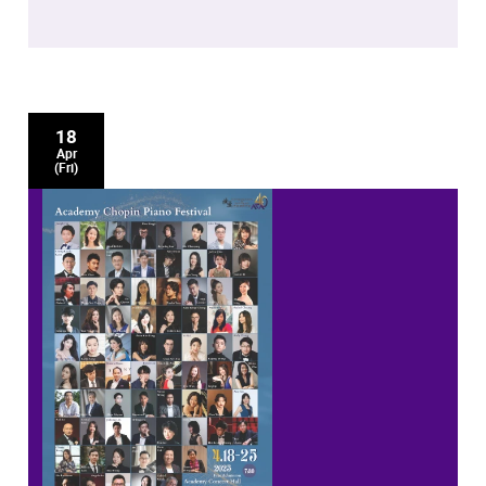
18
Apr
(Fri)