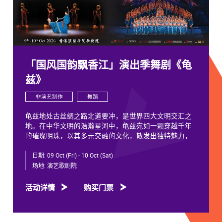
「国风国韵飘香江」演出季舞剧《龟
兹》
非演艺制作
舞蹈
龟兹地处古丝绸之路北道要冲，是世界四大文明交汇之
地。在中华文明的浩瀚星河中，龟兹宛如一颗穿越千年
的璀璨明珠，以其多元交融的文化，散发出独特魅力，
闪耀着不朽光芒。
日期:
09 Oct (Fri) - 10 Oct (Sat)
龟兹文化流淌着古往今来各族人民的印迹和血脉，从石
场地:
演艺歌剧院
窟壁画胡服供养人，到“苏幕遮”多民族律动，“你中有
我、我中有你”，成为新疆历史文化的鲜活注脚，更是中
活动详情
购买门票
华文明多元一体的生动见证。舞剧《龟兹》踏着印迹而
来，在罗什东行、玄奘西行跨时空交织中，把龟兹文化
艺术的交融流变搬上舞台。