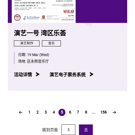
演艺一号 湾区乐荟
演艺制作
音乐
日期:
19 Mar (Wed)
场地:
区永熙音乐厅
活动详情
演艺电子票务系统
1
2
3
4
5
6
7
8
...
156
(current)
跳到页面
去