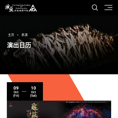
打开搜
香港演艺学院
主页
表演
演出日历
09
10
Oct
Oct
(Fri)
(Sat)