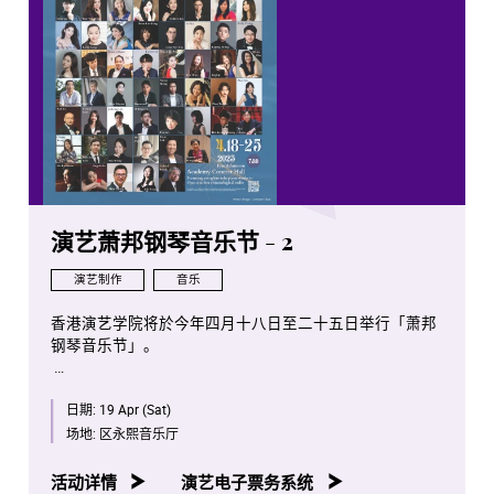
演艺萧邦钢琴音乐节 - 2
演艺制作
音乐
香港演艺学院将於今年四月十八日至二十五日举行「萧邦
钢琴音乐节」。
是次项目将会是全球首次将全部萧邦钢琴独奏作品按照作
日期:
19 Apr (Sat)
品编号年序，并由演艺学院钢琴系老师、学生及校友携手
演出。
场地:
区永熙音乐厅
八场音乐会亦将於香港电台第四台容后播放。
活动详情
演艺电子票务系统