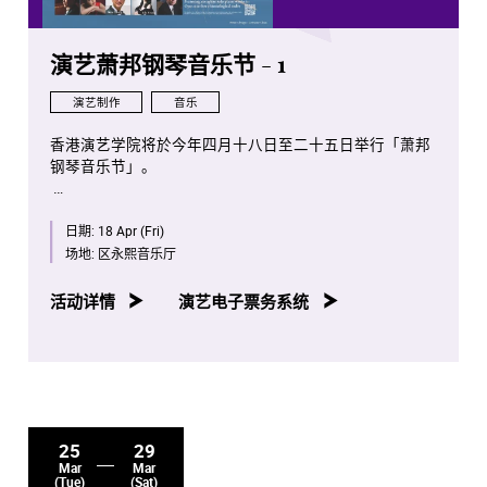
演艺萧邦钢琴音乐节 - 1
演艺制作
音乐
香港演艺学院将於今年四月十八日至二十五日举行「萧邦
钢琴音乐节」。
是次项目将会是全球首次将全部萧邦钢琴独奏作品按照作
日期:
18 Apr (Fri)
品编号年序，并由演艺学院钢琴系老师、学生及校友携手
演出。
场地:
区永熙音乐厅
八场音乐会亦将於香港电台第四台容后播放。
活动详情
演艺电子票务系统
25
29
Mar
Mar
(Tue)
(Sat)