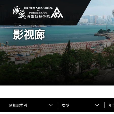
香港演艺学院
主页
简介
打开子菜单
关闭子菜单
影视廊
影视廊类別
类型
年