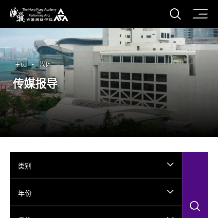
打开搜
香港演艺学院
主页
媒体
传媒报导
类别
年份
搜