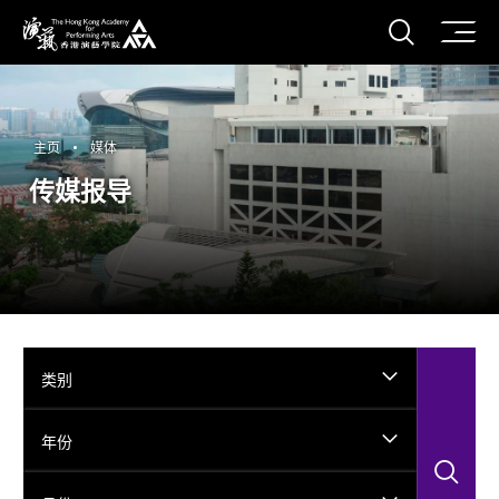
打开搜
香港演艺学院
主页
媒体
传媒报导
类别
年份
搜