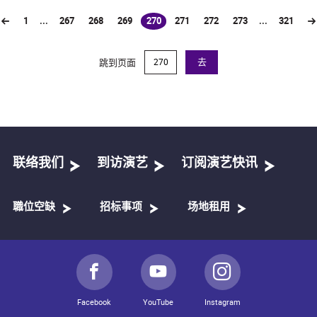
1
...
267
268
269
270
271
272
273
...
321
(current)
跳到页面
去
联络我们
到访演艺
订阅演艺快讯
職位空缺
招标事项
场地租用
Facebook
YouTube
Instagram