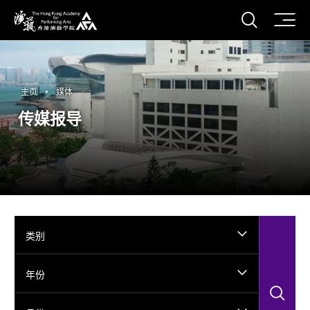
打开搜
香港演艺学院
主页
媒体
传媒报导
类别
年份
搜