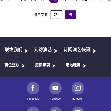
1
...
268
269
270
271
272
273
274
...
321
(current)
跳到页面
去
联络我们
到访演艺
订阅演艺快讯
職位空缺
招标事项
场地租用
Facebook
YouTube
Instagram