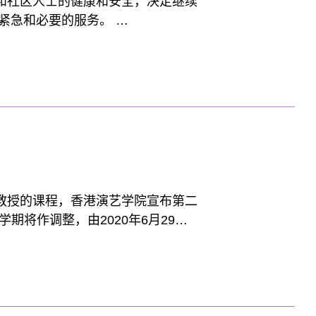
和社区人士的健康和安全，决定继续
供紧急和必要的服务。
教授的课程，香港演艺学院宣布第二
学期将作调整，由2020年6月29日
未及完成的课堂、练习和排练。第二学
会安排网上或混合学习模式继续授