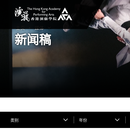
香港演艺学院
主页
媒体
打开子菜单
关闭子菜单
新闻稿
类别
年份