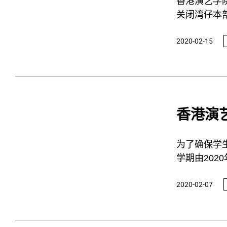
香港演艺学
关闭湾仔本
2020-02-15
香港演
为了确保学
学期由202
至2020
2020-02-07
期开课日为
课。待情况