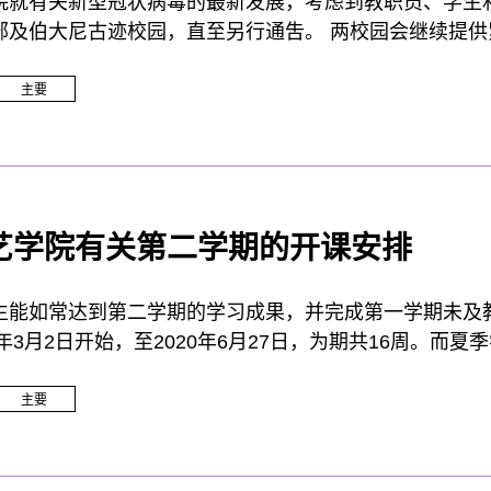
院就有关新型冠状病毒的最新发展，考虑到教职员、学生
部及伯大尼古迹校园，直至另行通吿。 两校园会继续提
主要
艺学院有关第二学期的开课安排
生能如常达到第二学期的学习成果，并完成第一学期未及
0年3月2日开始，至2020年6月27日，为期共16周。而夏季
年7月11日。各学院可按情况而定，让学生在夏季学期继续
2020年3月2日。如疫情持续，校园将会继续关闭，校方
主要
改善，学院会恢复面对面授课。