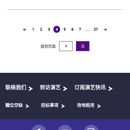
1
2
3
4
5
6
7
...
27
(current)
跳到页面
去
联络我们
到访演艺
订阅演艺快讯
職位空缺
招标事项
场地租用