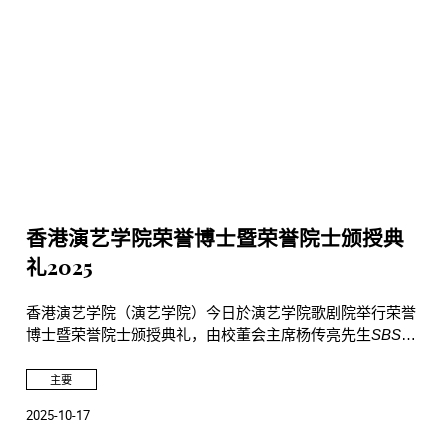
香港演艺学院荣誉博士暨荣誉院士颁授典
礼2025
香港演艺学院（演艺学院）今日於演艺学院歌剧院举行荣誉
博士暨荣誉院士颁授典礼，由校董会主席杨传亮先生
SBS
JP
主礼并颁授荣誉博士及荣誉院士衔予五位社会杰出人士，
以表彰他们在文化发展和表演艺术方面的成就及对演艺学院
主要
发展的贡献。杨传亮先生及校长陈颂瑛教授衷心感谢各荣誉
2025-10-17
博士和荣誉院士对演艺学院的鼎力支持。