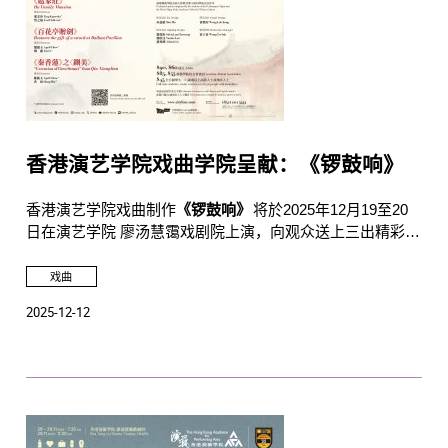
香港演艺学院戏曲学院呈献：《锣鼓响》
香港演艺学院戏曲制作
《锣鼓响》
将於2025年12月19至20
日在演艺学院 廖汤慧霭戏剧院上演，向观众送上三出精彩折
子戏，包括《秦香莲》之〈铡美〉、《百花亭赠剑》及《扈
家庄》。
戏曲
2025-12-12