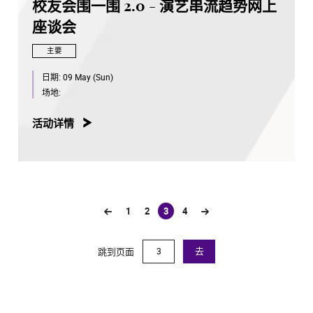
校友会围一围 2.0 - 演艺串流趋势网上
座谈会
主要
日期:
09 May (Sun)
场地:
活动详情
1
2
3
4
(current)
跳到页面
去