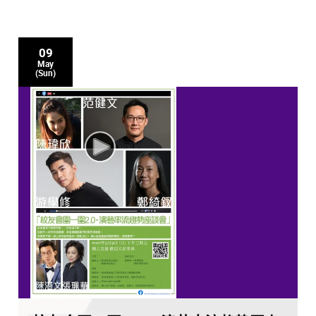
09
May
(Sun)