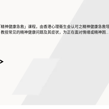
「精神健康急救」课程，由香港心理衞生会认可之精神健康急救
，教授常见的精神健康问题及其症状，为正在面对情绪或精神困
情况进一步恶化。所有参加者除获发「精神健康急救（标准版）
小时）之学员更可获颁由香港心理衞生会发出之「精神健康急救」