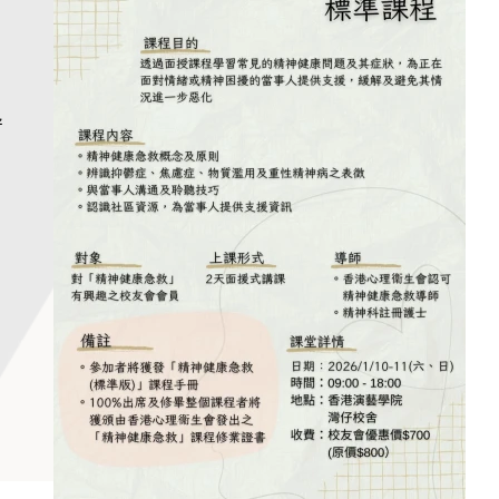
导
扰
」
课