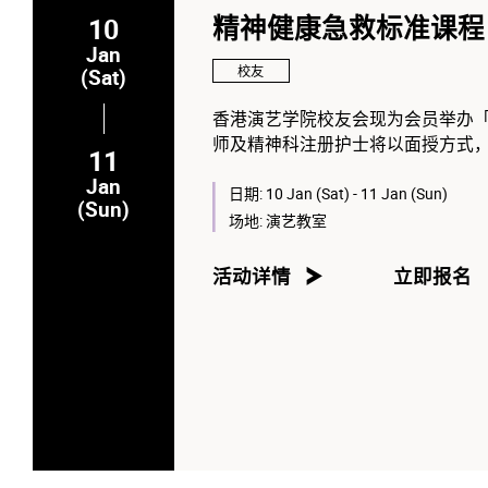
10
精神健康急救标准课程
Jan
校友
(Sat)
香港演艺学院校友会现为会员举办
师及精神科注册护士将以面授方式
11
的当事人提供支援或缓解，以避免
Jan
课程手册外，完成整个课程（ 16
日期:
10 Jan (Sat) - 11 Jan (Sun)
(Sun)
程修业证书。
场地:
演艺教室
活动详情
立即报名