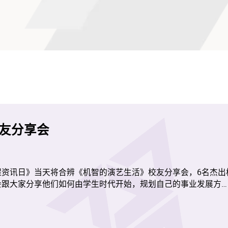
74分钟)
)
2楼2130号铺圆方戏院 Premiere Elements House 6
区域而定)
定权。
IDA/ASP ©️2025 "KOKUHO" Film Partners
友分享会
程资讯日》当天将合辨《机智的演艺生活》校友分享会，6名杰出
会跟大家分享他们如何由学生时代开始，规划自己的事业发展方
，为社会作出贡献。