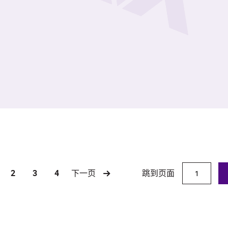
跳到页面
2
3
4
下一页
rrent)