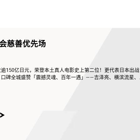
会慈善优先场
逾150亿日元，荣登本土真人电影史上第二位！更代表日本出战
！口碑全城盛赞「震撼灵魂、百年一遇」——吉泽亮、横滨流星、
舞伎舞台的幕后世界，揭露其华丽与残酷的双重面貌，绝对触动
更邀请到导演李相日专诚到港亲临现场，与演艺学院电影电视学
（花）旦菊紫云（王侯伟）举行别具意义的影后谈，一起讨论日
化！不容错过！