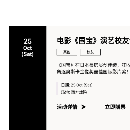
25
电影《国宝》演艺校友
Oct
其他
校友
(Sat)
《国宝》在日本票房屡创佳绩，狂收
角逐奥斯卡金像奖最佳国际影片奖
渡边谦同台飙戏，引领观众深入歌
心！
日期:
25 Oct (Sat)
场地:
圆方戏院
《国宝》演艺校友会慈善优先场，
兼戏曲学院校友香港粤剧界著名男
活动详情
立即購票
歌舞伎女形与中国戏曲中的干旦文
演艺校友会慈善优先场详情：