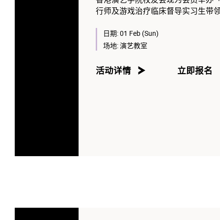
行师及游戏治疗临床督导实习生带
✔️什么是游戏治疗？
日期:
01 Feb (Sun)
✔️谁适合进行游戏治疗转介？
场地:
演艺教室
✔️个案分享
✔️简介会后安排：参加者可预约免
活动详情
立即报名