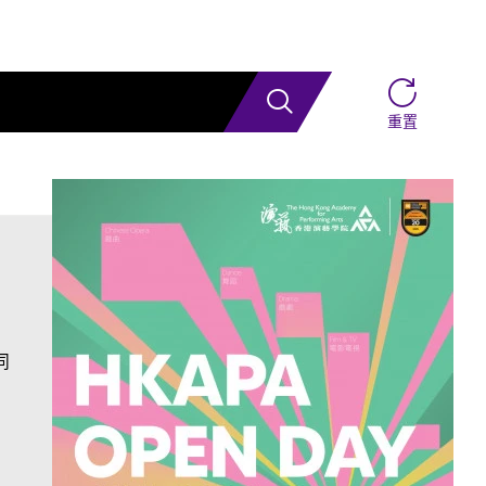
搜索
重置
同