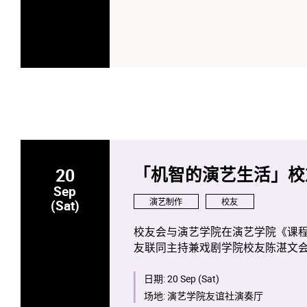
日期：2025年10月25日(星期六)
时间：下午4:00 (片长近三小时，约1
分享时段：晚上7:00 (分享约30分钟
地点：九龙尖沙咀柯士甸道西1号圆方商场火区
门票价格：$130 / $150 (视乎座位
*如有任何争议，本会将保留最终决
照片授权：Copyright ©️SHUICHI YOSH
20
「机智的演艺生活」校
Sep
演艺制作
校友
(Sat)
校友会与演艺学院在演艺学院《课
友联同主持兼戏剧学院校友陈湛文
向，又如何在表演艺术上追求卓越
日期:
20 Sep (Sat)
场地:
演艺学院友谊社演奏厅