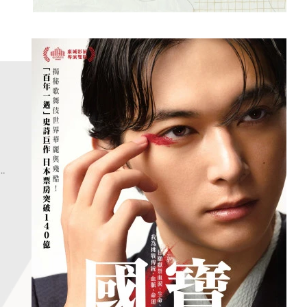
人
院
本