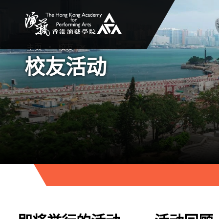
香港演艺学院
主页
校友
打开子菜单
关闭子菜单
校友活动