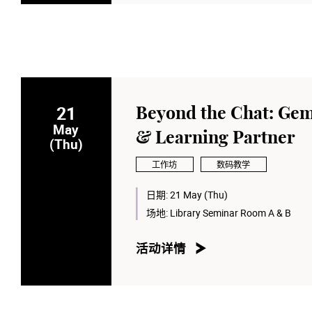
21
Beyond the Chat: Gem
May
& Learning Partner
(Thu)
工作坊
数码教学
日期:
21 May (Thu)
场地:
Library Seminar Room A & B
活动详情