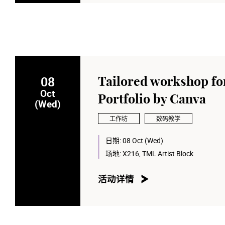
08
Tailored workshop for
Oct
Portfolio by Canva
(Wed)
工作坊
数码教学
日期:
08 Oct (Wed)
场地:
X216, TML Artist Block
活动详情