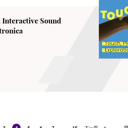
: Interactive Sound
tronica
3
4
5
6
7
...
15
下一页