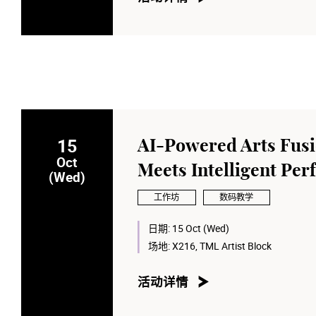
15
AI-Powered Arts Fusi
Oct
Meets Intelligent Pe
(Wed)
工作坊
数码教学
日期:
15 Oct (Wed)
场地:
X216, TML Artist Block
活动详情