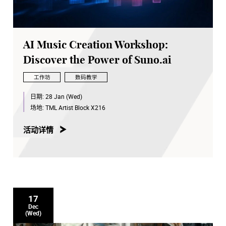
AI Music Creation Workshop:
Discover the Power of Suno.ai
工作坊
数码教学
日期:
28 Jan (Wed)
场地:
TML Artist Block X216
活动详情
17
Dec
(Wed)