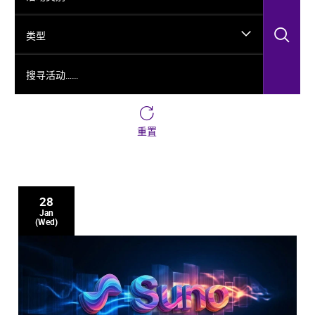
搜
类型
搜寻活动……
重置
28
Jan
(Wed)