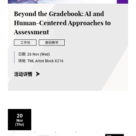
Beyond the Gradebook: AI and
Human-Centered Approaches to
Assessment
工作坊
数码教学
日期:
26 Nov (Wed)
场地:
TML Artist Block X216
活动详情
20
Nov
(Thu)