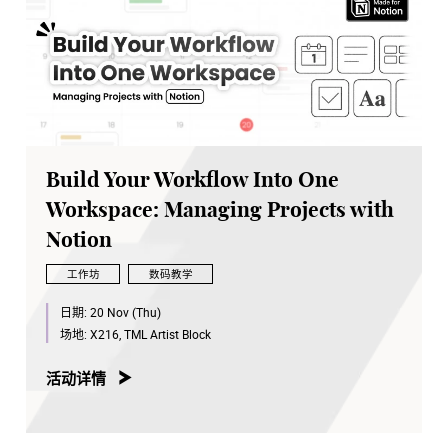
Build Your Workflow Into One
Workspace: Managing Projects with
Notion
工作坊
数码教学
日期:
20 Nov (Thu)
场地:
X216, TML Artist Block
活动详情