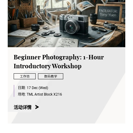
Beginner Photography: 1-Hour
Introductory Workshop
工作坊
数码教学
日期:
17 Dec (Wed)
场地:
TML Artist Block X216
活动详情