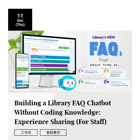
11
Dec
(Thu)
Building a Library FAQ Chatbot
Without Coding Knowledge:
Experience Sharing (For Staff)
工作坊
数码教学