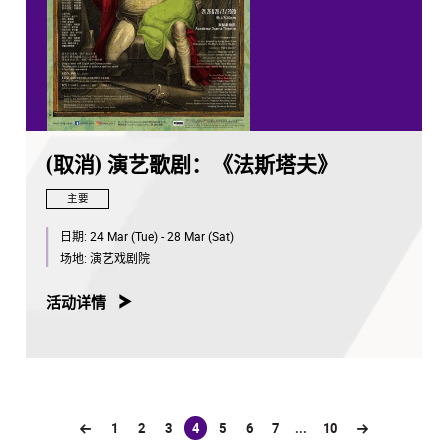
(取消) 演艺歌剧：《法斯塔夫》
主要
日期:
24 Mar (Tue) - 28 Mar (Sat)
场地:
演艺戏剧院
活动详情
1
2
3
4
5
6
7
...
10
(current)