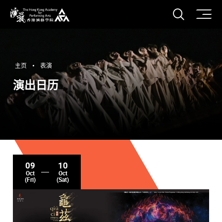
打开搜
香港演艺学院
主页
表演
演出日历
09
10
Oct
Oct
(Fri)
(Sat)