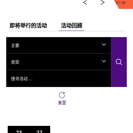
1
/ 10
舞剧《龟兹》集结了各方力量，佟睿睿担任总编导，文
史学者韩子勇担任编剧，主创团队汇集了制作人李东，
作曲家郭思达，执行编导何滔、王彭，舞美设计秦立
运，服装设计阳东霖，视觉总监王涵，编导李宏钧、魏
即将举行的活动
活动回顾
威、古力加娜提·沙塔尔、付阳雪，多媒体设计胡天骥，
灯光设计刘钊，造型设计徐彬，道具设计雷鹏等诸多国
内艺术家。舞剧以新疆艺术剧院歌舞团和新疆师范大学
主要
的青年舞者为班底，携手国内优秀青年舞蹈艺术家共同
出演。
搜
类型
搜寻活动……
重置
23
27