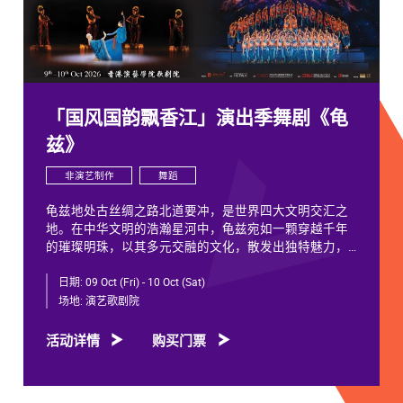
「国风国韵飘香江」演出季舞剧《龟
兹》
非演艺制作
舞蹈
龟兹地处古丝绸之路北道要冲，是世界四大文明交汇之
地。在中华文明的浩瀚星河中，龟兹宛如一颗穿越千年
的璀璨明珠，以其多元交融的文化，散发出独特魅力，
闪耀着不朽光芒。
日期:
09 Oct (Fri) - 10 Oct (Sat)
龟兹文化流淌着古往今来各族人民的印迹和血脉，从石
场地:
演艺歌剧院
窟壁画胡服供养人，到“苏幕遮”多民族律动，“你中有
我、我中有你”，成为新疆历史文化的鲜活注脚，更是中
活动详情
购买门票
华文明多元一体的生动见证。舞剧《龟兹》踏着印迹而
来，在罗什东行、玄奘西行跨时空交织中，把龟兹文化
艺术的交融流变搬上舞台。