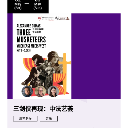
May
May
(Sat)
(Sun)
三剑侠再现：中法艺荟
演艺制作
音乐