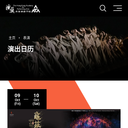
打开搜
香港演艺学院
主页
表演
演出日历
09
10
Oct
Oct
(Fri)
(Sat)