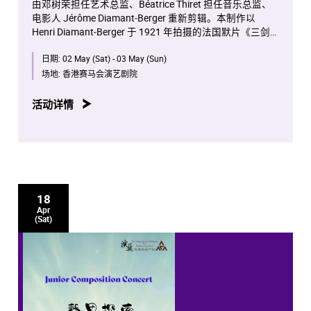
由邓树荣担任艺术总监、Béatrice Thiret 担任音乐总监、
电影人 Jérôme Diamant‑Berger 重新剪辑。本制作以
Henri Diamant‑Berger 于 1921 年拍摄的法国默片《三剑
客》为核心，透过与中国文学经典《水浒传》的当代对
日期:
02 May (Sat) - 03 May (Sun)
话，重新演绎这部经典作品。法国默片将结合作曲及电子
音乐系学生的创作及全新编写的粤语剧本，由音乐学院及
场地:
香港赛马会演艺剧院
戏剧学院学生演出，并配以电影电视学院学生的多媒体制
作。
活动详情
18
Apr
(Sat)