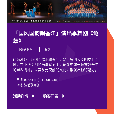
「国风国韵飘香江」演出季舞剧《龟
兹》
非演艺制作
舞蹈
龟兹地处古丝绸之路北道要冲，是世界四大文明交汇之
地。在中华文明的浩瀚星河中，龟兹宛如一颗穿越千年
的璀璨明珠，以其多元交融的文化，散发出独特魅力，
闪耀着不朽光芒。
日期:
09 Oct (Fri) - 10 Oct (Sat)
龟兹文化流淌着古往今来各族人民的印迹和血脉，从石
场地:
演艺歌剧院
窟壁画胡服供养人，到“苏幕遮”多民族律动，“你中有
我、我中有你”，成为新疆历史文化的鲜活注脚，更是中
活动详情
购买门票
华文明多元一体的生动见证。舞剧《龟兹》踏着印迹而
来，在罗什东行、玄奘西行跨时空交织中，把龟兹文化
艺术的交融流变搬上舞台。