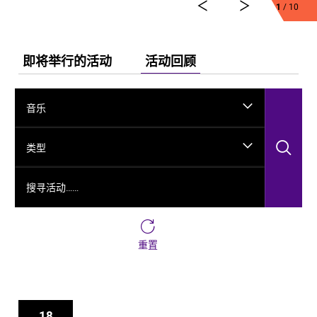
1
/ 10
舞剧《龟兹》集结了各方力量，佟睿睿担任总编导，文
史学者韩子勇担任编剧，主创团队汇集了制作人李东，
作曲家郭思达，执行编导何滔、王彭，舞美设计秦立
运，服装设计阳东霖，视觉总监王涵，编导李宏钧、魏
即将举行的活动
活动回顾
威、古力加娜提·沙塔尔、付阳雪，多媒体设计胡天骥，
灯光设计刘钊，造型设计徐彬，道具设计雷鹏等诸多国
内艺术家。舞剧以新疆艺术剧院歌舞团和新疆师范大学
音乐
的青年舞者为班底，携手国内优秀青年舞蹈艺术家共同
出演。
搜
类型
搜寻活动……
重置
18