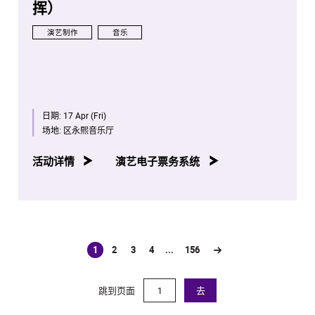
挥）
演艺制作
音乐
日期:
17 Apr (Fri)
场地:
区永熙音乐厅
活动详情
演艺电子票务系统
1
2
3
4
...
156
(current)
跳到页面
去