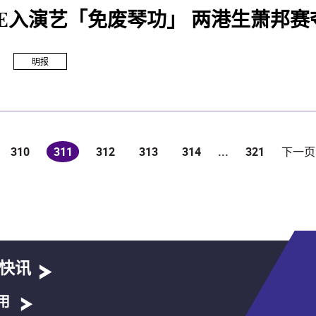
SE入演艺「免废琴功」 两港生萧邦赛
明报
310
311
312
313
314
...
321
下一页
(current)
快讯
用