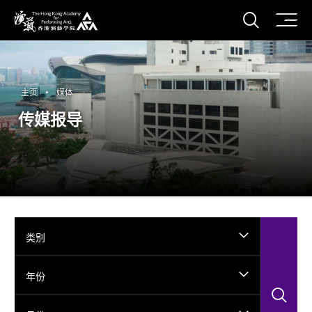
打开搜
香港演艺学院
主页
媒体
传媒报导
类别
年份
搜