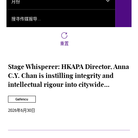
月份
搜寻传媒报导...
重置
Stage Whisperer: HKAPA Director, Anna
C.Y. Chan is instilling integrity and
intellectual rigour into citywide
performing arts
Gafencu
2026年6月30日